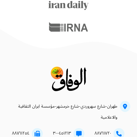
طهران-شارع سهروردي-شارع خرمشهر-مؤسسة ايران الثقافية
والاعلامية
۸۸۷٦۱۲٥٤
۳۰۰۰٤٥۱۲۱۳
۸۸۷٦۱۷۲۰