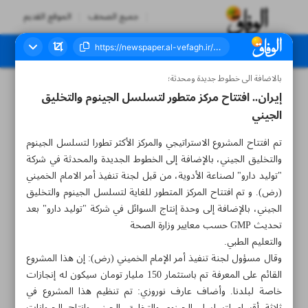
جميع الصحف
الموقع القديم
بالاضافة الى خطوط جديدة ومحدثة؛
العدد سبعة آلاف ومائة وسبعة وتسعون - ٠٧ مارس ٢٠٢٣
إيران.. افتتاح مركز متطور لتسلسل الجينوم والتخليق
الجيني
تم افتتاح المشروع الاستراتيجي والمركز الأكثر تطورا لتسلسل الجينوم
والتخليق الجيني، بالإضافة إلى الخطوط الجديدة والمحدثة في شركة
"توليد دارو" لصناعة الأدوية، من قبل لجنة تنفيذ أمر الامام الخميني
(رض). و تم افتتاح المركز المتطور للغاية لتسلسل الجينوم والتخليق
الجيني، بالإضافة إلى وحدة إنتاج السوائل في شركة "توليد دارو" بعد
تحديث GMP حسب معايير وزارة الصحة
والتعليم الطبي.
وقال مسؤول لجنة تنفيذ أمر الإمام الخميني (رض): إن هذا المشروع
القائم على المعرفة تم باستثمار 150 مليار تومان سيكون له إنجازات
خاصة لبلدنا. وأضاف عارف نوروزي: تم تنظيم هذا المشروع في