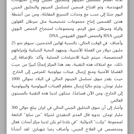
ثلاثة أقسام لتسلسل الجينوم والتخليق الجيني وإنتاج الحيوانات
المهندسة، وتم افتتاح قسمين لتسلسل الجينوم والتخليق الجيني
اليوم جنبًا إلى جنب مع وحدات التسريع المقابلة، ومن بين أنشطة
هذين القسمين إنتاج مجموعات تشخيصية مثل سرطان القولون
والرئة وسرطان عنق الرحم، ومجموعات استخراج الحمض النووي
الريبي RNA والحمض النووي الفيروسي DNA.
وأضاف: في الوقت الحالي، بالنسبة لهاتين الخدمتين، سيوفر نحو 25
مليون دولار من العملة الأجنبية، وبجهود النخبة الشبابية وإجراءاتهم
المتخصصة، سيتم تلبية الاحتياجات المحلية. وأكد: بالإضافة إلى
ذلك، مع امتلاك هذه التقنية، يعد هذا المركز إنجازًا كبيرًا من حيث
القضايا الأمنية ومنع إرسال عينات بيولوجية للمرضى إلى الخارج.
حيث يقدر سوق تسلسل الجينوم الحالي في البلاد بحوالي 1000
مليار تومان، ويتم حاليًا إرسال معظم العينات البيولوجية والبيولوجية
إلى الخارج، ومن الآن فصاعدًا، ستكون لدينا هذه التقنية بالمستوى
مواضيع هذه الصفحة
العالمي.
وأشار إلى أن سوق التخليق الجيني الحالي في ايران يبلغ حوالي 300
مليار تومان. بدوره قال المدير التنفيذي لشركة "جن سازه" التابعة
إيران.. افتتاح مركز متطور لتسلسل الجينوم والتخليق الجيني
لمجموعة "بركت" الدوائية: "في بلدنا لم يكن لدينا مركز أبحاث فعال
ومتخصص في العلاج الجيني، وأضاف رضا شهبازي: لقد أنشأنا
تقنية النانو تعزز صناعة الخرسانة في ايران