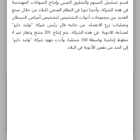
قسم تسلسل الجينوم والتخليق الجيني وإنتاج الحيوانات المهندسة
في هذه الشركة، وأدينا دورا في النظام الصحي للبلاد من خلال صنع
شركة إيرانية تصنّع محلولاً مطهراً لأحواض المسابح
العديد من مجموعات أدوات التشخيص لتشخيص أمراض السرطان
«الألم الشديد» علامة تحذيرية لارتفاع مستويات الكوليسترول
وعمليات زرع الاعضاء. من جانبه قال رئيس شركة "توليد دارو"
في الدم!
لصناعة الادوية: في هذه الشركة، يتم إنتاج 201 منتج وعقار عبر 4
خطوط إنتاجية بواسطة 160 شخصًا، وأدت جهود شركة "توليد دارو"
أجهزة جديدة يمكنها الإتصال بالأقمار الصناعية
إلى الحد من نقص الأدوية في البلاد.
ايران تنتج الجمبري المستزرع مع التركيز على التنوع الوراثي