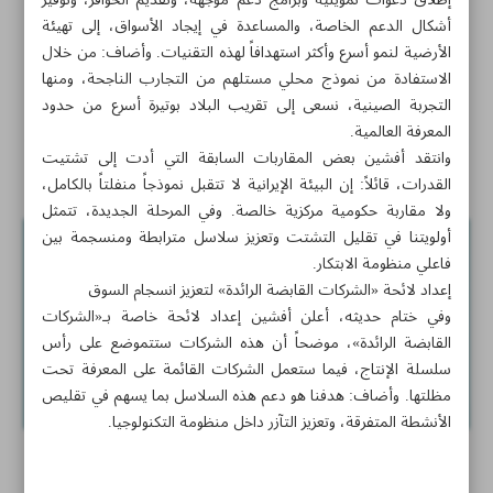
إطلاق دعوات تمويلية وبرامج دعم موجّهة، وتقديم الحوافز، وتوفير
والذكاء الاصطناعي
أشكال الدعم الخاصة، والمساعدة في إيجاد الأسواق، إلى تهيئة
الأرضية لنمو أسرع وأكثر استهدافاً لهذه التقنيات. وأضاف: من خلال
إجراء أول عملية جراحة متقدمة بتقنية العلاج الكيميائي داخل
الاستفادة من نموذج محلي مستلهم من التجارب الناجحة، ومنها
الصدر شرق البلاد
التجربة الصينية، نسعى إلى تقريب البلاد بوتيرة أسرع من حدود
المعرفة العالمية.
خارطة طريق إيرانية لدعم التكنولوجيا الناشئة: الحوكمة المركّبة
وانتقد أفشين بعض المقاربات السابقة التي أدت إلى تشتيت
والشركات القابضة في الصدارة
القدرات، قائلاً: إن البيئة الإيرانية لا تتقبل نموذجاً منفلتاً بالكامل،
ولا مقاربة حكومية مركزية خالصة. وفي المرحلة الجديدة، تتمثل
أولويتنا في تقليل التشتت وتعزيز سلاسل مترابطة ومنسجمة بين
فاعلي منظومة الابتكار.
إعداد لائحة «الشركات القابضة الرائدة» لتعزيز انسجام السوق
وفي ختام حديثه، أعلن أفشين إعداد لائحة خاصة بـ«الشركات
القابضة الرائدة»، موضحاً أن هذه الشركات ستتموضع على رأس
سلسلة الإنتاج، فيما ستعمل الشركات القائمة على المعرفة تحت
مظلتها. وأضاف: هدفنا هو دعم هذه السلاسل بما يسهم في تقليص
الأنشطة المتفرقة، وتعزيز التآزر داخل منظومة التكنولوجيا.