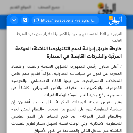
جميع الصحف
الموقع القديم
التركيز على الذكاء الاصطناعي والحوسبة الكمومية للاقتراب من حدود المعرفة
العدد ثمانية آلاف وتسعة وستون - ٠٣ يونيو ٢٠٢٦
العالمية
خارطة طريق إيرانية لدعم التكنولوجيا الناشئة: الحوكمة
المركّبة والشركات القابضة في الصدارة
/ أعلن معاون رئيس الجمهورية للشؤون العلمية والتقنية واقتصاد
المعرفة عن تحول في سياسات المعاونية، مؤكداً تقديم دعم خاص
للمجالات الاستراتيجية، من بينها الذكاء الاصطناعي، والحوسبة
الكمومية، والإلكترونيات الدقيقة، والأمن السيبراني، كاشفاً عن
تصميم نموذج جديد للنمو الموجّه لهذه التقنيات.
وفي معرض تبيينه لتوجهات الحكومة، قال حسين أفشين: إن
سياسة المعاونية تقوم على الجمع بين نموذجي «النظام البيئي الحر»
و«النظام البيئي الموجّه»، بما يتيح الحفاظ على النمو الطبيعي
للمنظومة الابتكارية، وفي الوقت نفسه تسهيل مسار تطوير التقنيات
الناشئة عبر التدخل الذكي والمساعدة في خلق الأسواق.