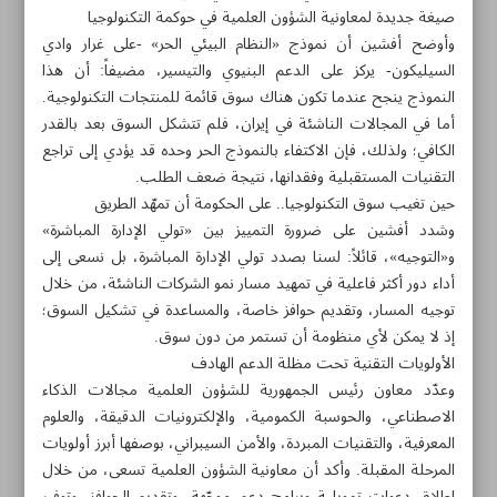
صيغة جديدة لمعاونية الشؤون العلمية في حوكمة التكنولوجيا
وأوضح أفشين أن نموذج «النظام البيئي الحر» -على غرار وادي
السيليكون- يركز على الدعم البنيوي والتيسير، مضيفاً: أن هذا
النموذج ينجح عندما تكون هناك سوق قائمة للمنتجات التكنولوجية.
أما في المجالات الناشئة في إيران، فلم تتشكل السوق بعد بالقدر
الكافي؛ ولذلك، فإن الاكتفاء بالنموذج الحر وحده قد يؤدي إلى تراجع
التقنيات المستقبلية وفقدانها، نتيجة ضعف الطلب.
حين تغيب سوق التكنولوجيا.. على الحكومة أن تمهّد الطريق
وشدد أفشين على ضرورة التمييز بين «تولي الإدارة المباشرة»
و«التوجيه»، قائلاً: لسنا بصدد تولي الإدارة المباشرة، بل نسعى إلى
أداء دور أكثر فاعلية في تمهيد مسار نمو الشركات الناشئة، من خلال
توجيه المسار، وتقديم حوافز خاصة، والمساعدة في تشكيل السوق؛
إذ لا يمكن لأي منظومة أن تستمر من دون سوق.
الأولويات التقنية تحت مظلة الدعم الهادف
مواضيع هذه الصفحة
وعدّد معاون رئيس الجمهورية للشؤون العلمية مجالات الذكاء
الاصطناعي، والحوسبة الكمومية، والإلكترونيات الدقيقة، والعلوم
«إلهه إلهي».. أيقونة علمية في ذاكرة إيران
المعرفية، والتقنيات المبردة، والأمن السيبراني، بوصفها أبرز أولويات
المرحلة المقبلة. وأكد أن معاونية الشؤون العلمية تسعى، من خلال
طهران وهانوي تبحثان توسيع التعاون في التقنيات الحديثة