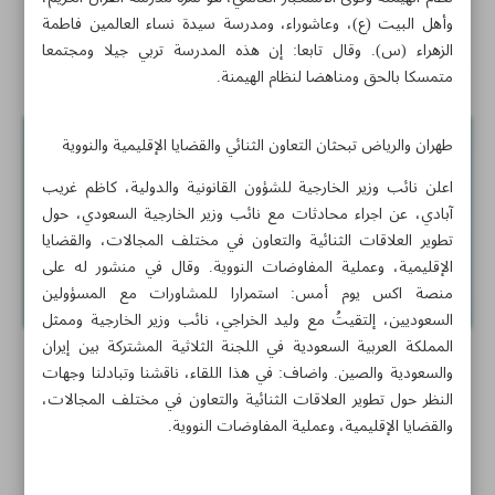
الصهيوني
وأهل البيت (ع)، وعاشوراء، ومدرسة سيدة نساء العالمين فاطمة
الزهراء (س). وقال تابعا: إن هذه المدرسة تربي جيلا ومجتمعا
أخبار قصيرة
متمسكا بالحق ومناهضا لنظام الهيمنة.
طهران والرياض تبحثان التعاون الثنائي والقضايا الإقليمية والنووية
اعلن نائب وزير الخارجية للشؤون القانونية والدولية، کاظم غريب
آبادي، عن اجراء محادثات مع نائب وزير الخارجية السعودي، حول
تطوير العلاقات الثنائية والتعاون في مختلف المجالات، والقضايا
الإقليمية، وعملية المفاوضات النووية. وقال في منشور له على
منصة اكس يوم أمس: استمرارا للمشاورات مع المسؤولين
السعوديين، إلتقيتُ مع وليد الخراجي، نائب وزير الخارجية وممثل
المملكة العربية السعودية في اللجنة الثلاثية المشتركة بين إيران
والسعودية والصين. واضاف: في هذا اللقاء، ناقشنا وتبادلنا وجهات
النظر حول تطوير العلاقات الثنائية والتعاون في مختلف المجالات،
والقضايا الإقليمية، وعملية المفاوضات النووية.