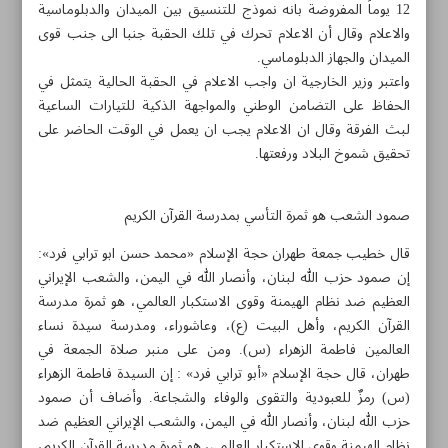
12 يوماً المفروضة بانه نموذج للتنسيق بين الميدان والدبلوماسية
والاعلام وقال أن الاعلام تحرك في تلك الحقبة جنبا الى جنب قوى
الميدان والجهاز الدبلوماسي.
واعتبر وزير الخارجية ان واجب الاعلام في الحقبة الحالية يتمثل في
الحفاظ على التضامن الوطني والمواجهة الذكية للتيارات الساعية
لبث الفرقة وقال ان الاعلام يجب ان يعمل في الوقت الحاضر على
تحقيق شموخ البلاد ورفعتها.
صمود الشعب هو ثمرة التأسي بمدرسة القرآن الكريم
قال خطيب جمعة طهران حجة الإسلام «محمد حسن ابو ترابي فرد»:
إن صمود حزب الله لبنان، وأنصار الله في اليمن، والشعب الإيراني
العظيم ضد نظام الهيمنة وقوى الاستكبار العالمي، هو ثمرة مدرسة
القرآن الكريم، وأهل البيت (ع)، وعاشوراء، ومدرسة سيدة نساء
مواضيع هذه الصفحة
العالمين فاطمة الزهراء (س). ومن على منبر صلاة الجمعة في
طهران، قال حجة الإسلام «أبو ترابي فرد» : إن السيدة فاطمة الزهراء
الفرقة داخل الأمّة الاسلامية هدف الصهيونية العالمية
(س) رمزٌ للعبودية والتقوى والوفاء والشجاعة. وأضاف أن صمود
حزب الله لبنان، وأنصار الله في اليمن، والشعب الإيراني العظيم ضد
على الدول الإسلامية استخدام القوّة في مواجهة الكيان
نظام الهيمنة وقوى الاستكبار العالمي، هو ثمرة مدرسة القرآن الكريم،