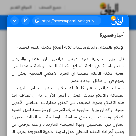
جميع الصحف
الموقع القديم
أخبار قصيرة
العدد سبعة آلاف وتسعمائة وتسعة - ٠٨ نوفمبر ٢٠٢٥
الإعلام والميدان والدبلوماسية.. ثلاثة أضلاع مكملة للقوة الوطنية
قال وزير الخارجية سيد عباس عراقجي: ان الاعلام والميدان
والدبلوماسية هي ثلاثة أضلاع مكملة للقوة الوطنية مشددا على
اهمية مكانة الاعلام مضيفا ان السرد الاعلامي الصحيح يمكن ان
يسهم في أن تتكلل البلاد بالنصر.
واضاف عراقجي، في كلمة له خلال الحفل الختامي لمهرجان
الصحافة والاعلام بمدينة همدان، أمس الأول، انه ان تصرّف احد
هذه الاضلاع بصورة ضعيفة، فلن تحقق محاولات الضلعين الآخرين
نتيجة. واكد ان وزارة الخارجية تدرك اكثر من اي مؤسسة اخرى اهمية
الاعلام. وتحدث عن تطبيق سياسة دبلوماسية المحافظات وضرورة
التعاون بين الصحفيين وجهاز السياسة الخارجية. واعتبر عراقجي في
جانب آخر اداء الاعلام الداخلي خلال الازمة الاخيرة المعروفة بحرب الـ