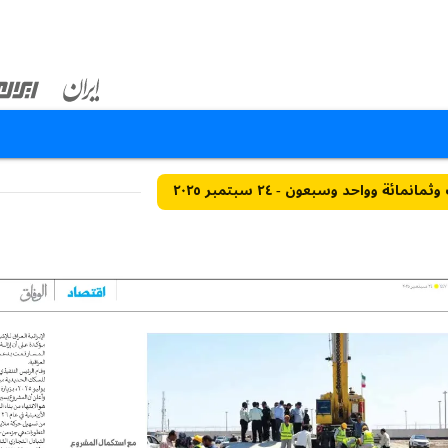
مائة وواحد وسبعون - ٢٤ سبتمبر ٢٠٢٥