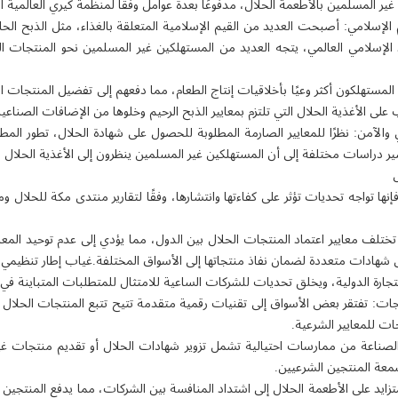
 غير المسلمين بالأطعمة الحلال، مدفوعًا بعدة عوامل وفقًا لمنظمة كيري العالمية
لم الإسلامي: أصبحت العديد من القيم الإسلامية المتعلقة بالغذاء، مثل الذبح الحل
د الإسلامي العالمي، يتجه العديد من المستهلكين غير المسلمين نحو المنتجات الحل
مستهلكون أكثر وعيًا بأخلاقيات إنتاج الطعام، مما دفعهم إلى تفضيل المنتجات الت
 على الأغذية الحلال التي تلتزم بمعايير الذبح الرحيم وخلوها من الإضافات الصناعية
الآمن: نظرًا للمعايير الصارمة المطلوبة للحصول على شهادة الحلال، تطور المطبخ 
 دراسات مختلفة إلى أن المستهلكين غير المسلمين ينظرون إلى الأغذية الحلال باعتب
ل
إنها تواجه تحديات تؤثر على كفاءتها وانتشارها، وفقًا لتقارير منتدى مكة للحلال 
لف معايير اعتماد المنتجات الحلال بين الدول، مما يؤدي إلى عدم توحيد المعايي
ادات متعددة لضمان نفاذ منتجاتها إلى الأسواق المختلفة.غياب إطار تنظيمي م
جارة الدولية، ويخلق تحديات للشركات الساعية للامتثال للمتطلبات المتباينة في ا
جات: تفتقر بعض الأسواق إلى تقنيات رقمية متقدمة تتيح تتبع المنتجات الحلال 
ت للمعايير الشرعية.
الصناعة من ممارسات احتيالية تشمل تزوير شهادات الحلال أو تقديم منتجات غير 
معة المنتجين الشرعيين.
المتزايد على الأطعمة الحلال إلى اشتداد المنافسة بين الشركات، مما يدفع المنتجي