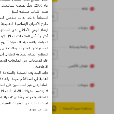
عام 2050، وفقًا لمنصة ستا
ثقاقه
تضم أقليات مسلمة كبيرة.
٤
استجابةً لذلك، بدأت سلاسل التجز
خارج الأسواق الإسلامية التقليدية.
دولیات
ارتفاع الوعي الأخلاقي لدى المست
٥
أكثر. وتُفضّل المنتجات الحلال لارت
العولمة والتعددية الثقافية: أسه
رياضة وسياحة
المستهلكين المتنوعة. وباتت كبرى 
٦
التنظيم الصارم لصناعة الحلال: أد
خلو المنتجات من المكونات المحظو
طوفان الأقصى
الأخلاقية.
تزايد المخاوف الصحية والسلامة الغ
۷
العالية في النظافة والجودة. وقد دف
لماذا يقبل غير المسلمين على الطع
منوعات
لا يقتصر استهلاك الأطعمة الحلال
۸
النظافة والجودة. وفقًا لهيئة مرا
تبنت العديد من الوجهات السياحية
مشاهدة صورة الصفحة
على حد سواء.