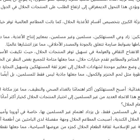
تيستا. ويؤدي هذا التحول الديمغرافي إلى ارتفاع الطلب على المنتجات الحلال في الد
ئة الكبرى بتخصيص أقسام للأغذية الحلال، كما باتت المطاعم العالمية توفر خيار
هلكين: زاد وعي المستهلكين، مسلمين وغير مسلمين، بمعايير إنتاج الأغذية، مما 
باطها بضوابط صارمة تتعلق بالجودة والمصدر الأخلاقي، مما عزز انتشارها عالميًا.
م الانفتاح الثقافي والعولمة في تسهيل توفر المنتجات الحلال، حيث تكيفت الأ
المتاجر والمطاعم تقدم خيارات حلال، مما جعلها متاحة للجميع بغض النظر عن الخل
ى وضع معايير موحدة لشهادات الحلال إلى تعزيز ثقة المستهلكين وتسهيل التجارة
رة مثل لحم الخنزير والكحول، مما جعلها جاذبة ليس فقط للمسلمين، بل أيضًا 
ذائية: أصبح المستهلكون أكثر اهتمامًا بالغذاء الصحي والنظيف، مما عزز مكانة ال
ع هذا الاتجاه العديد من غير المسلمين إلى اختيار المنتجات الحلال كخيار أكثر أمانً
ام الحلال؟
 على المسلمين فقط، بل يزداد اهتمام غير المسلمين بها، خاصة في أوروبا وأمير
قبة الحلال الكندية، أصبحت المطاعم الحلال وجهة مفضلة لدى الباحثين عن أطعمة آم
 غير الإسلامية ثقافة الطعام الحلال كجزء من عروضها السياحية، مما جعلها ن