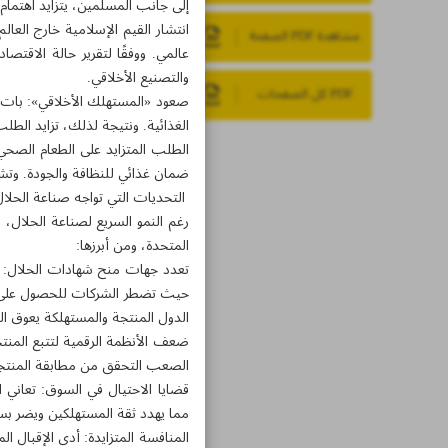
إلى جانب المسلمين، يتزايد اهتمام
انتشار القيم الإسلامية خارج العا
مشاهدة PDF الصفحة
عالمي. ووفقًا لتقرير حالة الاقتصا
والتصنيع الأخلاقي.
PDF كل الصفحات
صعود «المستهلك الأخلاقي»: بات ال
الغذائية. ونتيجة لذلك، تزايد الطلب
الطلب المتزايد على الطعام الصحي و
ضمان غذائي للنظافة والجودة. وتشير
التحديات التي تواجه صناعة الحلا
رغم النمو السريع لصناعة الحلال، ف
المتحدة، ومن أبرزها:
تعدد جهات منح شهادات الحلال: تخت
حيث تضطر الشركات للحصول على شه
الدول المنتجة والمستهلكة يعوق الت
ضعف الأنظمة الرقمية لتتبع المنت
الصعب التحقق من مطابقة المنتجا
قضايا الاحتيال في السوق: تعاني 
مما يهدد ثقة المستهلكين ويضر بس
المنافسة المتزايدة: أدى الإقبال 