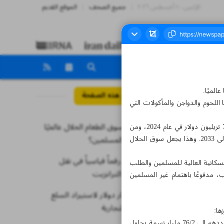
الإثنين، ١٠ أغسطس ٢٠٢٦
جميع الصحف
الموقع القديم
الميًا.
مواضيع هذه الصفحة
للحوم والدواجن والمأكولات التي
كيف يزدهر سوق الطعام الحلال عالميًا
وفقًا لتقارير صادرة عن مجموعتي آي إم إيه آر سي وريسيرتش آند ماركتس، قُدّر حجم سوق الأغذية الحلال بنحو 71/2 تريليون دولار في عام 2024، ومن
المتوقع أن ينمو ليصل إلى 91/5 تريليونات دولار بحلول 2033، بمعدل نمو سنوي مركب قدره 92/8% من عام 2025 إلى 2033. وهذا يجعل سوق الحلال
ويجذب غير المسلمين؟
إيران تسجل رقماً قياسياً في نقل
ث استحوذت على 5/48% من السوق في عام 2024، بفضل الكثافة السكانية العالية للمسلمين والطلب
البضائع عبر الترانزيت
لب، مدفوعًا باهتمام غير المسلمين
توفير 63 مليار دولار لاستيراد السلع
الأساسية والتجارية
ها:
النمو السريع لعدد السكان المسلمين: يُعد تزايد أعداد المسلمين عالميًا محركًا رئيسيًا لنمو السوق، إذ يُتوقع أن يصل عددهم إلى 76/2 مليار نسمة بحلول