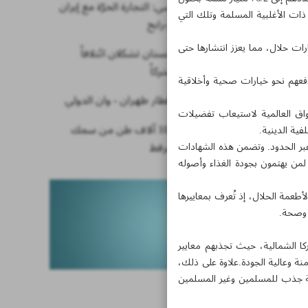
السفير الروسي: التجارة الحرّة مع إيران
ول ذات الأغلبية المسلمة وتلك التي
بمنزلة الرابح-رابح
ات حلال، مما يعزز انتشارها حتى
إيران وتركمانستان تشكلان ائتلافاً
اقتصادياًمشتركاً
دفعهم نحو خيارات صحية وأخلاقية
بدء تشغيل قطار طهران - وان الدولي
سواق العالمية لاستيعاب تفضيلات
إيران تصدّر 10 آلاف طن من سمك
فية الدينية.
 عبر الحدود. وتضمن هذه الشهادات
السلمون المرقط
لمن يهتمون بجودة الغذاء وأصوله
أطعمة الحلال، إذ تُعرف بمعاييرها
ا وصحة.
كا الشمالية، حيث تجذبهم معايير
نة وعالية الجودة.علاوة على ذلك،
قطة جذب للمسلمين وغير المسلمين