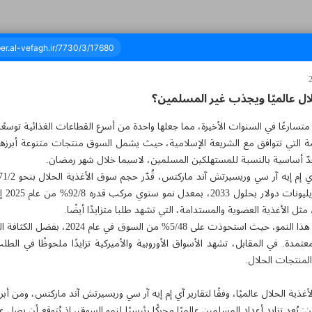
ال عالميًا ويجذب غير المسلمين؟
تسارعًا في السنوات الأخيرة، مما جعلها واحدة من أسرع القطاعات الغذائية توسعًا ع
ائة وثلاثون - ١٠ مارس ٢٠٢٥
التي تتوافق مع الشريعة الإسلامية، حيث يشمل السوق منتجات متنوعة أبرزها ا
دّ أساسية بالنسبة للمستهلكين المسلمين، لاسيما خلال شهر رمضان.
مثل الأغذية العضوية والمستدامة، التي تشهد طلبا متزايدًا أيضًا.
وتقود منطقة آسيا والمحيط الهادي هذا النمو، حي
معتمدة. في المقابل، تشهد الأسواق الأوروبية والأميركية تزايدًا ملحوظًا في الط
المنتجات الحلال.
ة الحلال عالميًا، وفقًا لتقارير آي إم إيه آر سي وريسيرتش آند ماركتس، ومن أبرز