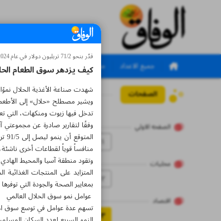
قدّر بنحو 71/2 تريليون دولار في عام 2024
جميع الاعداد
جميع الملاحق
كيف يزدهر سوق الطعام الحل
شهدت صناعة الأغذية الحلال نموًا م
الصفحات
العدد سبعة آلاف وسبعم
ويشير مصطلح «حلال» إلى الأطعمة 
تدخل فيها زيوت ومنكهات، التي تع
الصفحه الاولي
۱
منافساً قوياً لقطاعات أخرى ناشئة، 
محلیات
المتزايد على المنتجات الغذائية ال
۲
بمعايير الصحة والجودة التي توفرها 
عوامل نمو سوق الحلال العالمي
اقتصاد
تسهم عدة عوامل في توسع سوق الأغذي
۳