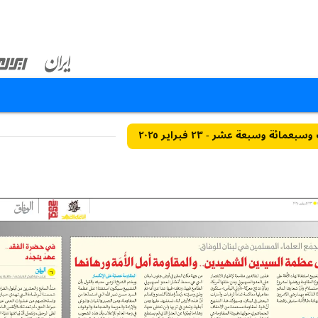
مائة وسبعة عشر - ٢٣ فبراير ٢٠٢٥