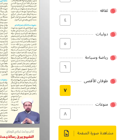
ثقاقه
٤
دولیات
٥
رياضة وسياحة
٦
طوفان الأقصى
۷
منوعات
۸
مشاهدة صورة الصفحة