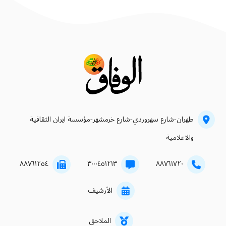
طهران-شارع سهروردي-شارع خرمشهر-مؤسسة ايران الثقافية
والاعلامية
۸۸۷٦۱۲٥٤
۳۰۰۰٤٥۱۲۱۳
۸۸۷٦۱۷۲۰
الأرشيف
الملاحق