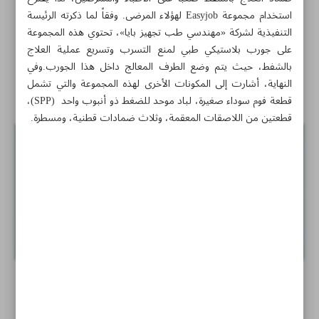
استخدام مجموعة Easyjob لهؤلاء المرضى. وفقاً لما ذكرته الرئيسة
رائدة أعمال إيرانية تؤكد أهمية «بريكس» لتطوير الشركات
التنفيذية لشركة «مهندسي طب تجهيز بایا»، تحتوي هذه المجموعة
الناشئة
على جورب بلاستيكي طبي لمنع التسرب وتسريع عملية العلاج
بالشفط، حيث يتم وضع الطرف المعالج داخل هذا الجورب.وفي
تصميم جهاز استشعار حيوي للكشف عن بكتيريا سرطان
النهاية، أشارت إلى المكونات الأخرى لهذه المجموعة والتي تشمل
المعدة
قطعة فوم سوداء صغيرة، لباد موحد للضغط ذو أنبوب واحد (SPP)،
قطعتين من اللاصقات المعقمة، وثلاث ضمادات قطنية، ومسطرة.