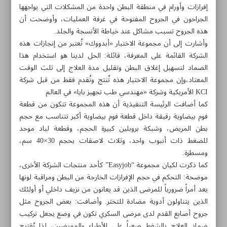
إفرازات وأورام في منطقة البطن واحدة من المشكلات التي يواجهها
الجراحون في الجروح المفتوحة في غرفة العمليات، وأوضحت أن
هذه الجروح تسبب مشاكل عند خياطة الأنسجة والجلد.
وأشارت إلى أن مجموعة الاختبار «أبدووك» تُعتبر من إنجازات هذه
الشركة القائمة على المعرفة، قائلة: الحل لدينا هو استخدام هذا
الضماد لتسهيل إغلاق البطن وتقليل مدة العلاج إلى ثلث الوقت
المعتاد،وإن مجموعة الاختبار هذه تُنتج وتُقدم فقط من قبل شركة
KCI الأمريكية وشركة «مهندسي طب تجهيز بایا» في العالم
كما أضافت الرئيسة التنفيذية أن هذه المجموعة تتكون من قطعة
فوم بيضاوية رقيقة داخل قطعة فوم بيضاوية أكبر تتناسب مع حجم
بطن المريض، وشبكة بروبلين كبيرة الحجم، وقطعة لباد موحد
للضغط ذات أنبوب واحد، وثلاث لاصقات بحجم 30×40 سم،
ومسطرة.
كما ذكرت لکيان مجموعة “Easyjob” كأحد منتجات الشركة الأخرى،
مواضيع هذه الصفحة
موضحة: التحكم في حجم الإفرازات الخارجة من البطن ومراقبة لونها
يعد أمراً ضرورياً للمرضى الذين قد يعانون من نزيف داخلي أو أولئك
تصدير أجهزة اختبار المواد الإنتاجية إلى 20 دولة في العالم
الذين يتناولون أدوية مضادة للتخثر. وأضافت: بعض الجروح مثل
جروح أصابع القدم لدى مرضى السكري تكون في وضع يجعل تركيب
ضمادات سريعة للجروح المفتوحة في البطن
ضماد العلاج بالشفط صعباً على الأطباء والممرضين، لذا يُقترح