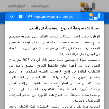
جميع الصحف
الموقع القديم
ضمادات سريعة للجروح المفتوحة في البطن
العدد سبعة آلاف وستمائة وتسعة عشر - ٢٣ أكتوبر ٢٠٢٤
الوفاق/ قامت إحدى الشركات الإيرانية القائمة على المعرفة بتصميم
وإنتاج معدات طبية متقدمة، خاصة في مجال ترميم وتحسين
الجروح، وقد نجحت في إنتاج أول مجموعة لإغلاق الجروح المفتوحة
في البطن داخل غرفة العمليات.
تأسست شركة «مهندسي طب تجهيز بایا» في عام 2008 مع إنتاج
الجيل الأول من أجهزة العلاج بالشفط للجروح، لتصبح واحدة من
الشركات الرائدة في إنتاج المعدات الطبية المتقدمة في ترميم
وتحسين الجروح، وقد تم إدخالها إلى النظام الصحي في البلاد.الآن،
وبعد أكثر من عقد من الزمان، تمكنت هذه الشركة من إنتاج أفضل
وأحدث أجهزة NPWT وفقاً للتكنولوجيا العالمية في نماذج
واستخدامات متنوعة، مما أخرج هذه الأجهزة من احتكار الشركات
الأمريكية والأوروبية.
اعتبرت مينا لکيان مارناني، الرئيسة التنفيذية لهذه الشركة، وجود