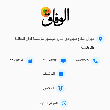
طهران-شارع سهروردي-شارع خرمشهر-مؤسسة ايران الثقافية
والاعلامية
۸۸۷٦۱۲٥٤
۳۰۰۰٤٥۱۲۱۳
۸۸۷٦۱۷۲۰
الأرشيف
الملاحق
الموقع القديم