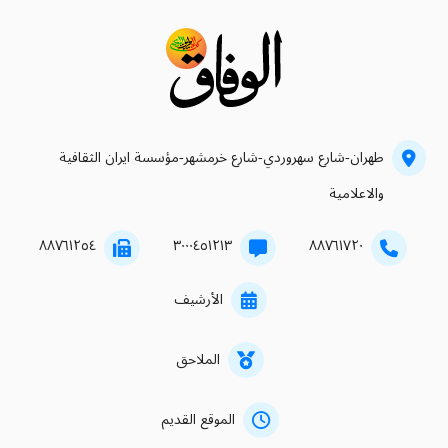
طهران-شارع سهروردي-شارع خرمشهر-مؤسسة ايران الثقافية
والاعلامية
۸۸۷٦۱۲٥٤
۳۰۰۰٤٥۱۲۱۳
۸۸۷٦۱۷۲۰
الأرشيف
الملاحق
الموقع القديم