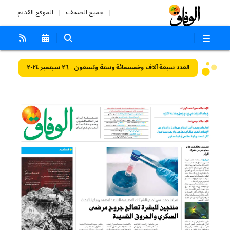
جميع الصحف
الموقع القديم
العدد سبعة آلاف وخمسمائة وستة وتسعون - ٢٦ سبتمبر ٢٠٢٤