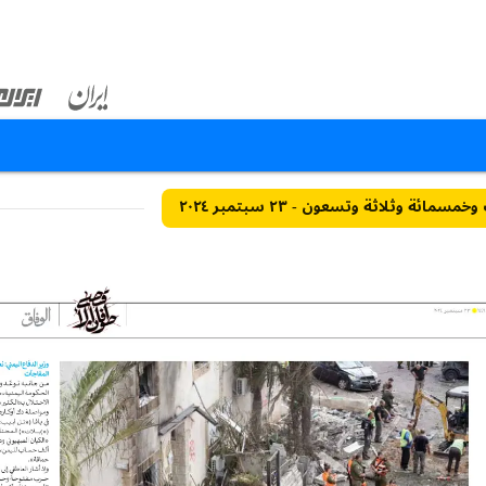
مائة وثلاثة وتسعون - ٢٣ سبتمبر ٢٠٢٤