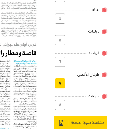
ثقاقه
٤
دولیات
٥
الریاضه
٦
طوفان الأقصى
۷
منوعات
۸
مشاهدة صورة الصفحة