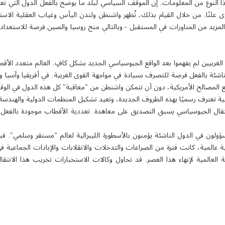
ذا النوع من المعلومات. إن الموقف السياسي لبلد ما يوضح بالفعل الدول التي تعت
علنًا. من خلال القيام بذلك، تُظهر واشنطن ولندن اليأس وغياب العقلية الاست
 المزيد من المناورات في المستقبل - وبالتالي منح روسيا والصين فرصة للاستع
الغربيين لم يفهموا بعد الواقع الجيوسياسي الجديد بشكل كافٍ. العالم متعدد 
اشئة بالفعل فرصة للتصرف بسيادة في مواجهة القوى الغربية. في أفريقيا وآسيا وال
ع المصالح الأمريكية، دون أن تتمكن واشنطن من "معاقبة" كل هذه الدول في الو
 تعترف رسميًا بهذه الظروف الجديدة، وتعيد تشكيل المنظمات الدولية والهندسة ال
انتقال الجيوسياسي يسبق التصديق على معاهدة. تعددية الأقطاب موجودة بالفعل
ولون في الدول الناشئة يؤمنون بالأسطورة الليبرالية لعالم "مستقر وسلمي". فبدل
طية عالمية، كانت فترة من الصراعات والتدخلات والانقلابات والإبادات الجماعية ف
ة العالمية لإنهاء هذا العصر. قد تحاول وكالات الاستخبارات تخريب هذا الانت