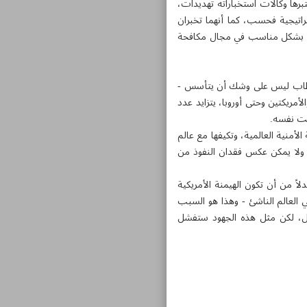
برها وكالات استخباراته تهديدات،
راتيجية فحسب، كما أنهما تخبران
داد بشكل مناسب في مجال مكافحة
الأقطاب ليس على وشك أن يتأسس -
أمريكتين وحتى أوروبا، يتزايد عدد
قت نفسه.
أمنية العالمية، وتكيفها مع عالم
 ولا يمكن عكس فقدان النفوذ من
اً من أن تكون الهيمنة الأمريكية
ي العالم الناشئ - وهذا هو السبب
قال، لكن مثل هذه الجهود ستفشل