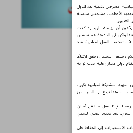
سياسية، معترفين بكيفية بدء الدول
دة تعددية الأقطاب، مشجعين سلسلة
 الغربيين.
ّعون أن الهيمنة الليبرالية كانت
مايتها ولكن في الحقيقة هم يخشون
نية - تستعد بالفعل لمواجهة هذه
م واستقرار نسبيين وحقق ارتفاعًا
ظام دولي متنازع عليه حيث تواجه
لى الجهود المشتركة لمواجهة بكين،
ين - وهذا يرجع إلى الدور البارز
وسيا، فإننا نعمل معًا في أماكن
ات السري، يعد صعود الصين التحدي
ات الاستخبارات إلى الحفاظ على