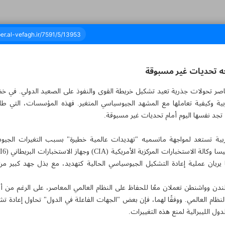
اجه تحديات غير مسبوقة
عاصر تحولات جذرية تعيد تشكيل خريطة القوى والنفوذ على الصعيد الدولي. في خض
مائة وواحد وتسعون - ١٩ سبتمبر ٢٠٢٤
بية وكيفية تعاملها مع المشهد الجيوسياسي المتغير. فهذه المؤسسات، التي طال
 تجد نفسها اليوم أمام تحديات غير مسبوقة.
ربية تستعد لمواجهة ماتسميه "تهديدات عالمية خطيرة" بسبب التغيرات الجي
ما يريان عملية إعادة التشكيل الجيوسياسي الحالية كتهديد، مع بذل جهد كبير من
ندن وواشنطن تعملان معًا للحفاظ على النظام العالمي المعاصر، على الرغم من أ
ظام العالمي. ووفقًا لهما، فإن بعض "الجهات الفاعلة في الدول" تحاول إعادة 
 الليبرالية لمنع هذه التغييرات.