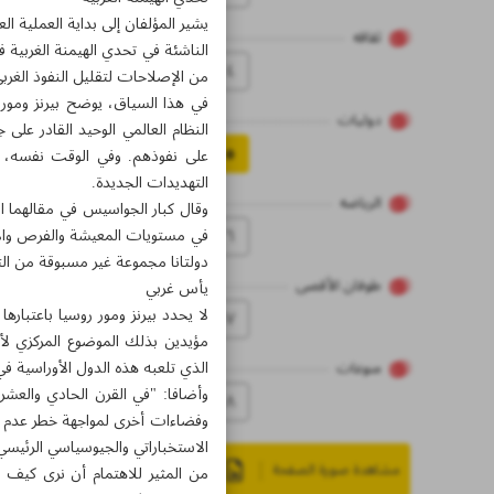
يشير المؤلفان إلى بداية العملية ا
ثقاقه
الناشئة في تحدي الهيمنة الغربية 
٤
من الإصلاحات لتقليل النفوذ الغربي
في هذا السياق، يوضح بيرنز ومور أ
دولیات
النظام العالمي الوحيد القادر على
٥
على نفوذهم. وفي الوقت نفسه، يؤك
التهديدات الجديدة.
الریاضه
وقال كبار الجواسيس في مقالهما ال
٦
في مستويات المعيشة والفرص والاز
دولتانا مجموعة غير مسبوقة من ال
طوفان الأقصى
يأس غربي
لا يحدد بيرنز ومور روسيا باعتباره
۷
مؤيدين بذلك الموضوع المركزي لأحد
الذي تلعبه هذه الدول الأوراسية في
منوعات
وأضافا: "في القرن الحادي والعشر
۸
وفضاءات أخرى لمواجهة خطر عدم الا
الاستخباراتي والجيوسياسي الرئيسي
مشاهدة صورة الصفحة
من المثير للاهتمام أن نرى كيف 