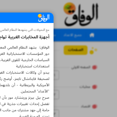
مع التحولات التي يشهدها النظام العالمي
جميع الاعداد
جميع الملاحق
أجهزة المخابرات الغربية تو
الوفاق/ يشهد النظام العالمي الم
الصفحات
العدد سبعة آلاف وخمس
دور المؤسسات الاستخباراتية الغر
السياسات الخارجية للقوى الغربية،
استعدادات استخباراتية
الصفحه الاولي
يبدو أن وكالات الاستخبارات الغ
۱
الأمريكية والبريطانية - أن بلديه
محلیات
"الأعداء" المحتملين.
۲
صرح بيل بيرنز وريتشارد مور بأن ل
تفضل إحداث تغييرات جذرية في الن
اقتصاد
حاجة إلى جهد مشترك من جانب الدول
۳
تحدي الهيمنة الغربية