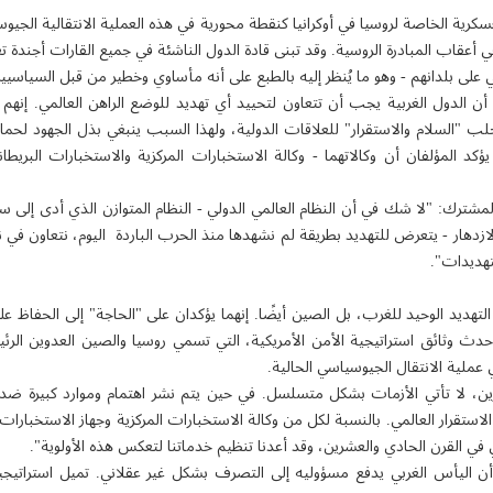
لعسكرية الخاصة لروسيا في أوكرانيا كنقطة محورية في هذه العملية الانتقالية الجيو
في أعقاب المبادرة الروسية. وقد تبنى قادة الدول الناشئة في جميع القارات أجن
 على بلدانهم - وهو ما يُنظر إليه بالطبع على أنه مأساوي وخطير من قبل السياسيين
ن الدول الغربية يجب أن تتعاون لتحييد أي تهديد للوضع الراهن العالمي. إنهم يد
 جلب "السلام والاستقرار" للعلاقات الدولية، ولهذا السبب ينبغي بذل الجهود لح
د المؤلفان أن وكالاتهما - وكالة الاستخبارات المركزية والاستخبارات البريطا
مشترك: "لا شك في أن النظام العالمي الدولي - النظام المتوازن الذي أدى إلى سلا
دهار - يتعرض للتهديد بطريقة لم نشهدها منذ الحرب الباردة اليوم، نتعاون في ن
تهديدات".
ا التهديد الوحيد للغرب، بل الصين أيضًا. إنهما يؤكدان على "الحاجة" إلى الحفاظ ع
ث وثائق استراتيجية الأمن الأمريكية، التي تسمي روسيا والصين العدوين الرئيسي
 عملية الانتقال الجيوسياسي الحالية.
ين، لا تأتي الأزمات بشكل متسلسل. في حين يتم نشر اهتمام وموارد كبيرة ضد ر
ستقرار العالمي. بالنسبة لكل من وكالة الاستخبارات المركزية وجهاز الاستخبار
 في القرن الحادي والعشرين، وقد أعدنا تنظيم خدماتنا لتعكس هذه الأولوية".
أن اليأس الغربي يدفع مسؤوليه إلى التصرف بشكل غير عقلاني. تميل استراتيجي