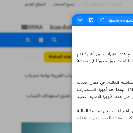
السبت، ٠٨ أغسطس ٢٠٢٦
جميع الصحف
الموقع القديم
م هذه التغيرات، تبرز أهمية فهم
مواضيع هذه الصفحة
ما لعبت دورًا محوريًا في صياغة
أجهزة المخابرات الغربية تواجه تحديات
وسياسية الحالية. في مقال حديث
غير مسبوقة
لصحيفة فاينانشال تايمز، أوضح رئيسا وكالة الاستخبارات المركزية الأمريكية (CIA) وجهاز الاستخبارات البريطاني (MI6) - وهما أهم أجهزة الاستخبارات
حملة هاريس تعتزم استهداف الشباب
 قبل هذه الأجهزة الأمنية لتحييد
أخبار قصيرة
ن الاتجاهات الجيوسياسية الحالية
تشكيل المشهد الجيوسياسي، وهناك