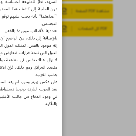
السرية، نظرًا للطبيعة الحساسة له
دون الحاجة إلى كشف هذا المحتوى 
مشاهدة PDF الصفحة
"أعداءهما" بأنه يجب عليهم توقع
التجسس.
PDF كل الصفحات
تعددية الأقطاب موجودة بالفعل
بالإضافة إلى ذلك، من الواضح أن 
إنه موجود بالفعل. تمتلك الدول الن
الدول التي تتخذ قرارات تتعارض م
لا يزال هناك نقص في معاهدة دولية
متعدد المراكز. ومع ذلك، فإن ال
جانب الغرب.
على عكس بيرنز ومور، لم يعد المسؤ
بعد الحرب الباردة يوتوبيا ديمقرا
في وجود اندفاع من جانب الأغلبي
بالتأكيد.