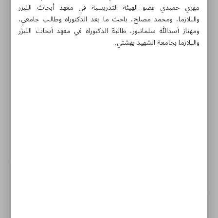
مهري حميدي عضو الهيئة التدريسية في معهد أبحاث الليزر
والبلازما، ومحمد مصلح، باحث ما بعد الدكتوراه وطالب جامعي،
ومهناز أسدالله سلمانبور، طالبة الدكتوراه في معهد أبحاث الليزر
والبلازما بجامعة الشهيد بهشتي.
مواضيع هذه الصفحة
رئيس منظمة الفضاء يعلن عن إطلاق 8 أقمار صناعية قر‌يباً
رئيس معهد رويان يعرب عن أمله في علاج الأمراض