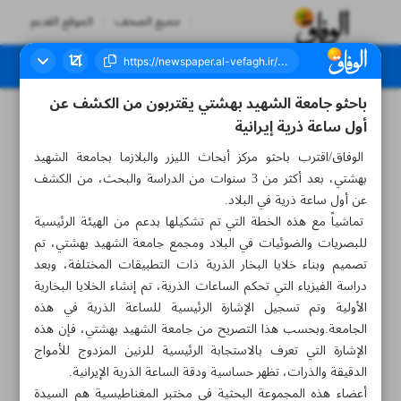
جميع الصحف
الموقع القديم
باحثو جامعة الشهيد بهشتي يقتربون من الكشف عن
العدد سبعة آلاف وخمسمائة واثنان وخمسون - ٢٥ يوليو ٢٠٢٤
أول ساعة ذر‌ية إيرانية
الوفاق/اقترب باحثو مركز أبحاث الليزر والبلازما بجامعة الشهيد
بهشتي، بعد أكثر من 3 سنوات من الدراسة والبحث، من الكشف
عن أول ساعة ذرية في البلاد.
تماشياً مع هذه الخطة التي تم تشكيلها بدعم من الهیئة الرئيسية
للبصريات والضوئيات في البلاد ومجمع جامعة الشهيد بهشتي، تم
تصميم وبناء خلايا البخار الذرية ذات التطبيقات المختلفة، وبعد
دراسة الفيزياء التي تحكم الساعات الذرية، تم إنشاء الخلايا البخارية
الأولية وتم تسجيل الإشارة الرئيسية للساعة الذرية في هذه
الجامعة.وبحسب هذا التصريح من جامعة الشهيد بهشتي، فإن هذه
الإشارة التي تعرف بالاستجابة الرئيسية للرنين المزدوج للأمواج
الدقيقة والذرات، تظهر حساسية ودقة الساعة الذرية الإيرانية.
أعضاء هذه المجموعة البحثية في مختبر المغناطيسية هم السيدة