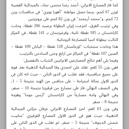
كما فاز المصارع الايراني، أحمد رضا محسن نجاد، بالميدالية الفضية
لوزن 67 كجم، بينما حصل مواطنه "أهورا بويري" في منافسات وزن
72 كجم، و"محمد أرجمند" في وزن 82 كجم على برونزيتين.
وفي ترتيب الفرق، انتزعت إيران البطولة برصيد 206 نقطة، وحلت
كازاخستان بـ 185 نقطة ثانية، وقرغيزستان بـ 141 نقطة، في المركز
الثالث ببطولة اسيا للمصارعة الرومانية.
هذا وجاءت منتخبات "اوزبكستان 128 نقطة – اليابان 109 نقطة –
الصين 107 نقطة" في المراكز من ارابع وحتى السادس بالترتيب.
وفيما يلي أهم نتائج المصارعين الايرانيين الشباب بالتفصيل:
ففي وزن 55 كغم: تقلد علي احمدي وفا الميدالية الذهبية بعد فوزه
على جميع منافسيه، فقد تغلب في الدور الثاني – حيث انه كان في
الدور الاول بحالة استراحة – على منافس من الهند بنتيجة 5 – 1،
وفي النصف النهائي فاز على مصارع من قرقيزيا بنتيجة 10 – صفر،
وفي النهائي واجه مصارعاً من كازاخستان "آرسن جوما" وهزمه
مواضيع هذه الصفحة
بنتيجة 8 – صفر.
وفي وزن 63 كغم: احرز المصارع الايراني عرفان جركني الميدالية
ايران تتوج بلقب بطولة آسيا للشباب في المصارعة الرومانية
الذهبية، حيث هزم في الدور الاول المصارع القرقيزي "سابيت
شمش الدينوف" بنتيجة 5 – صفر، ثم تغلب في الدور الثاني على
11 بلداً يشاركون في بطولة أندية آسيا بالكرة الطائرة