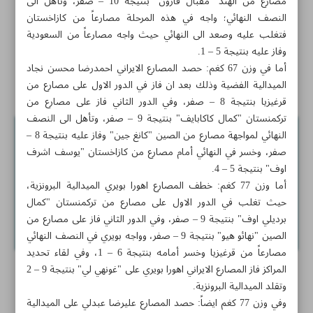
مصارع من الهند "مقبال فارون" بنتيجة 10 – صفر، وتأهل الى
النصف النهائي؛ واجه في هذه المرحلة مصارعاً من كازاخستان
حملة يهودية ضد نائب فرنسي يعارض تواجد الصهاينة
فتغلب عليه وصعد الى النهائي حيث واجه مصارعاً من السعودية
وفاز عليه بنتيجة 5 – 1.
3 أمور سبب موفقية ونجاح أي أنسان
أما في وزن 67 كغم: حصد المصارع الايراني احمدرضا محسن نجاد
اخبار قصيرة
الميدالية الفضية وذلك بعد ان فاز في الدور الاول على مصارع من
قرغيزيا بنتيجة 8 – صفر، وفي الدور الثاني فاز على مصارع من
تركمنستان "كمال كاكابايف" بنتيجة 9 – صفر، وتأهل الى النصف
النهائي لمواجهة مصارع من الصين "كانغ جين" وفاز عليه بنتيجة 8 –
صفر، وخسر في النهائي أمام مصارع من كازاخستان "يوسف اشرف
اوف" بنتيجة 5 – 4.
أما وزن 77 كغم: خطف المصارع اهورا بويري الميدالية البرونزية،
حيث تغلب في الدور الاول على مصارع من تركمنستان "كمال
برديلي اوف" بنتيجة 9 – صفر، وفي الدور الثاني فاز على مصارع من
الصين "نهائو هيو" بنتيجة 9 – صفر، وواجه بويري في النصف النهائي
مصارعاً من قرغيزيا وخسر أمامه بنتيجة 6 – 1، وفي لقاء تحديد
المراكز فاز المصارع الايراني اهورا بويري على "غونهي لي" بنتيجة 9 – 2
وتقلد الميدالية البرونزية.
وفي وزن 77 كغم ايضاً: حصد المصارع عليرضا عبدلي على الميدالية