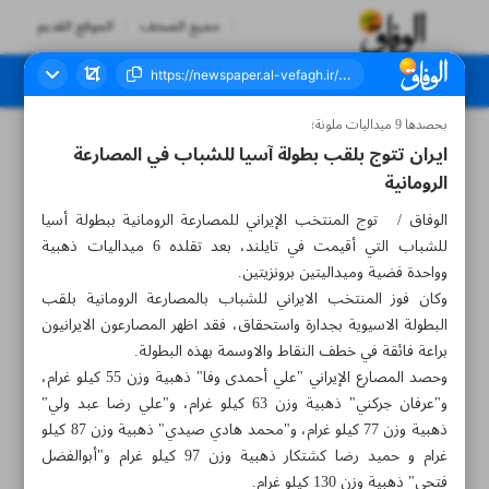
جميع الصحف
الموقع القديم
بحصدها 9 ميداليات ملونة؛
العدد سبعة آلاف وخمسمائة وخمسون - ٢٣ يوليو ٢٠٢٤
ايران تتوج بلقب بطولة آسيا للشباب في المصارعة
الرومانية
الوفاق / توج المنتخب الإيراني للمصارعة الرومانية ببطولة أسيا
للشباب التي أقيمت في تايلند، بعد تقلده 6 ميداليات ذهبية
وواحدة فضية وميداليتين برونزيتين.
وكان فوز المنتخب الايراني للشباب بالمصارعة الرومانية بلقب
البطولة الاسيوية بجدارة واستحقاق، فقد اظهر المصارعون الايرانيون
براعة فائقة في خطف النقاط والاوسمة بهذه البطولة.
وحصد المصارع الإيراني "علي أحمدی وفا" ذهبية وزن 55 كيلو غرام،
و"عرفان جرکني" ذهبية وزن 63 كيلو غرام، و"علي رضا عبد ولي"
ذهبية وزن 77 كيلو غرام، و"محمد هادي صیدي" ذهبية وزن 87 كيلو
غرام و حمید رضا کشتکار ذهبية وزن 97 كيلو غرام و"أبوالفضل
فتحي" ذهبية وزن 130 كيلو غرام.