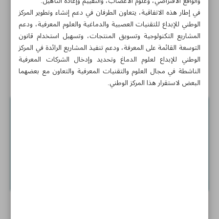
والواقع الافتراضي، وعلوم الأعصاب، والتقييم وإعادة التأهيل.
استخلاص دواء ألتيبلاز المؤتلف عن طر‌يق إنتاج جسم نانوي
في إطار هذه الاتفاقية، يتعاون الطرفان في دعم إنشاء وتطوير المركز
مؤتلف مضاد
الوطني للإبداع للتقنيات العصبية والدماغية والعلوم المعرفية، ودعم
المشاريع التكنولوجية وتسويق المنتجات، وتسهيل استخدام قانون
صنع جهاز صدمات كهربائية أوتوماتيكي
التوسعة القائمة على المعرفة، ودعم تنفيذ المشاريع الرائدة في المركز
الوطني للإبداع لعلوم الدماغ وتحديد وإدخال الشركات المعرفية
إطلاق المركز الوطني للإبداع للتقنيات العصبية والدماغية
الناشطة في مجال العلوم والتقنيات المعرفية والتعاون مع بعضهما
والعلوم المعرفية
البعض لاستقرار هذا المركز الوطني.