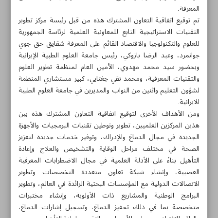
المعرفة.
تم توقيع اتفاقية التعاون المشترك هذه من قبل رئيسة مركز تطوير
التقنيات الاستراتيجية التابع للمعاونية العلمية لرئاسة الجمهورية
للعلوم والتكنولوجيا والاقتصاد القائم على المعرفة شقایق حق جوي
جوانمرد، وعبد الرضا بازوكي، رئيس جامعة العلوم الطبية الإيرانية
وبحضور سيد محمد مهدوي، الأمين العام لمنظمة تطوير العلوم
والتقنيات المعرفية، ومحمد تقي جغتایي، كبير مستشاري المنظمة
لشؤون التعليم واثنين من النواب والمديرين في جامعة العلوم الطبية
الايرانية.
ومن الأهداف الأخرى لتوقيع اتفاقية التعاون المشترك هذه بين
هذين المركزين العلميين، تطوير وتوطين تقنيات البرمجيات والأجهزة
الجديدة في مجال الدماغ والإدراك، وتوفير خدمات جديدة لتعزيز
الصحة في مختلف مراحل الوقاية والتشخيص والعلاج وإعادة
التأهيل بناءً على الأدلة العلمية في مجال الاضطرابات المعرفية
مواضيع هذه الصفحة
العصبية، وإنشاء شبكة تعاون متعددة التخصصات وتطوير
الاتصالات الدولية مع المؤسسات البحثية الرائدة في العالم، وتطوير
إصفهان تستضيف طلاباً من 43 دولة في الأولمبياد العالمي
البرامج الوطنية والمشاريع ذات الأولوية، وإنشاء مختبرات
للفيز‌ياء
متخصصة بما في ذلك تحفيز الدماغ، وتسجيل إشارات الدماغ،