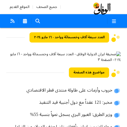
جميع الصحف
الموقع القديم
العدد سبعة آلاف وخمسمائة وواحد - ١٦ مايو ٢٠٢٤
مواضيع هذه الصفحة
حروب وأزمات على طاولة منتدى قطر الاقتصادي
مخبر: 121 عقداً مع دول أجنبية قيد التنفيذ
وز‌ير الطرق: العبور البري يسجل نمواً بنسبة 55%
محادثات بين إيران وأفغانستان لحذف الدولار من التبادل