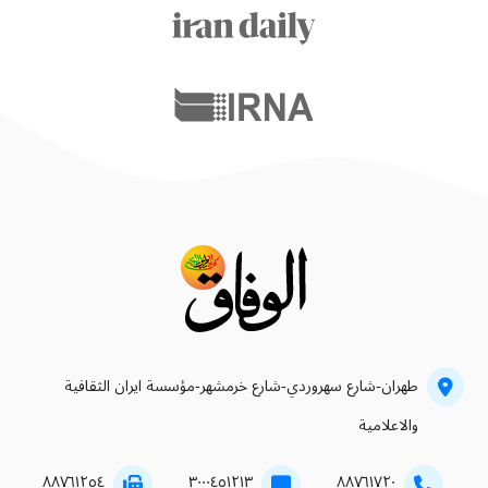
طهران-شارع سهروردي-شارع خرمشهر-مؤسسة ايران الثقافية
والاعلامية
۸۸۷٦۱۲٥٤
۳۰۰۰٤٥۱۲۱۳
۸۸۷٦۱۷۲۰