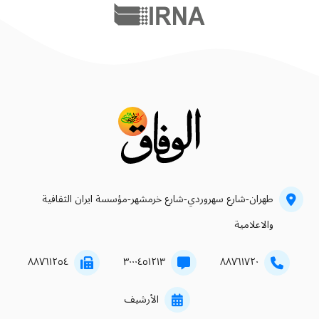
طهران-شارع سهروردي-شارع خرمشهر-مؤسسة ايران الثقافية
والاعلامية
۸۸۷٦۱۲٥٤
۳۰۰۰٤٥۱۲۱۳
۸۸۷٦۱۷۲۰
الأرشيف