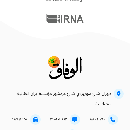
طهران-شارع سهروردي-شارع خرمشهر-مؤسسة ايران الثقافية
والاعلامية
۸۸۷٦۱۲٥٤
۳۰۰۰٤٥۱۲۱۳
۸۸۷٦۱۷۲۰