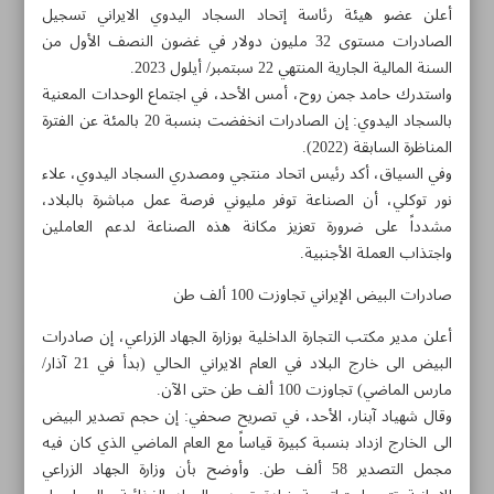
أعلن عضو هيئة رئاسة إتحاد السجاد اليدوي الايراني تسجيل
الصادرات مستوى 32 مليون دولار في غضون النصف الأول من
السنة المالية الجارية المنتهي 22 سبتمبر/ أيلول 2023.
واستدرك حامد جمن روح، أمس الأحد، في اجتماع الوحدات المعنية
بالسجاد اليدوي: إن الصادرات انخفضت بنسبة 20 بالمئة عن الفترة
المناظرة السابقة (2022).
وفي السياق، أكد رئيس اتحاد منتجي ومصدري السجاد اليدوي، علاء
نور توكلي، أن الصناعة توفر مليوني فرصة عمل مباشرة بالبلاد،
مشدداً على ضرورة تعزيز مكانة هذه الصناعة لدعم العاملين
واجتذاب العملة الأجنبية.
صادرات البيض الإيراني تجاوزت 100 ألف طن
أعلن مدير مكتب التجارة الداخلية بوزارة الجهاد الزراعي، إن صادرات
البيض الى خارج البلاد في العام الايراني الحالي (بدأ في 21 آذار/
مواضيع هذه الصفحة
مارس الماضي) تجاوزت 100 ألف طن حتى الآن.
وقال شهياد آبنار، الأحد، في تصريح صحفي: إن حجم تصدير البيض
شلل يصيب قطاعي البناء والتأمين في «إسرائيل»
الى الخارج ازداد بنسبة كبيرة قياساً مع العام الماضي الذي كان فيه
مجمل التصدير 58 ألف طن. وأوضح بأن وزارة الجهاد الزراعي
«بلومبيرغ» تؤكد عجز أميركا عن وقف تجارة النفط الإيراني