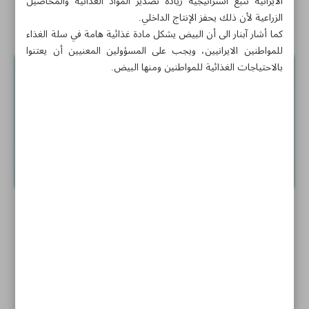
الايرانية تتبع استراتيجية زيادة تصدير المواد الغذائية والمحاصيل
الزراعية لأن ذلك يحفز الإنتاج الداخلي.
أخبار قصيرة
كما أشار آبنار الى أن البيض يشكل مادة غذائية هامة في سلة الغذاء
للمواطنين الايرانيين، ويجب على المسؤولين المعنيين أن يعتنوا
بالاحتياجات الغذائية للمواطنين ومنها البيض.