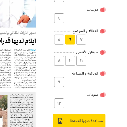
دولیات
٤
الثقاقه و المجتمع
٥
٦
۷
طوفان الأقصى
۸
۱۰
۱۱
الریاضه و السیاحه
۹
منوعات
۱۲
مشاهدة صورة الصفحة