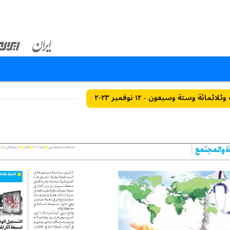
مائة وستة وسبعون - ١٢ نوفمبر ٢٠٢٣