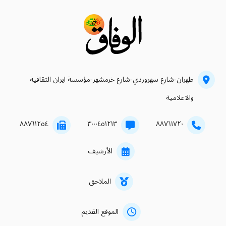
طهران-شارع سهروردي-شارع خرمشهر-مؤسسة ايران الثقافية
والاعلامية
۸۸۷٦۱۲٥٤
۳۰۰۰٤٥۱۲۱۳
۸۸۷٦۱۷۲۰
الأرشيف
الملاحق
الموقع القديم