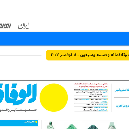
ثمائة وخمسة وسبعون - ١١ نوفمبر ٢٠٢٣