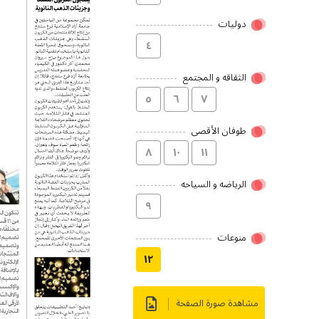
دولیات
٤
الثقاقه و المجتمع
٥
٦
۷
طوفان الأقصى
۸
۱۰
۱۱
الریاضه و السیاحه
۹
منوعات
۱۲
مشاهدة صورة الصفحة