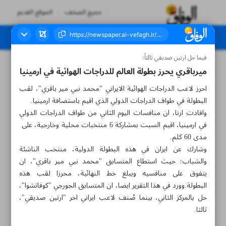
جميع الصحف
الموقع القديم
فيما حل ارتين صديقي ثالثاً؛
العدد سبعة آلاف وثلاثمائة وستة وثلاثون - ٢٥ سبتمبر ٢٠٢٣
ميرباقري يحرز بطولة العالم للدراجات الهوائية في ارمينيا
احرز لاعب الدراجات الهوائية الايراني "محمد نبي مير باقري"، لقب
البطولة في طواف الدراجات الدولي الذي اقيم باستضافة ارمينيا.
وافادت ارنا، ان منافسات اليوم الثاني من طواف الدراجات الدولي
في ارمينيا، اقيم السبت بمشاركة 6 منتخبات محلية وخارجية، على
مدى 60 كلم.
وشارك عن ايران في هذه البطولة الدولية، منتخب الناشئة
والشباب؛ حيث استطاع المتسابق "محمد نبي مير باقري"، ان
يتفوق على منافسيه ويبلغ خط النهائية، محرزا لقب هذه
البطولة.وورد في هذا التقرير ايضا، ان المتسابق الجورجي "كوفاتشوا"،
حل بالمركز الثاني، بينما صُنف لاعب ايراني اخر "ارتين صديقي"،
ثالثا.