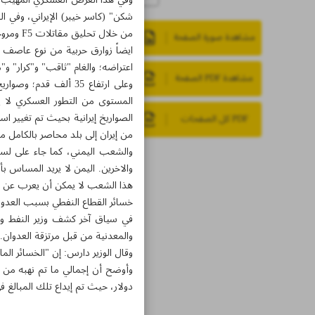
شكن" (كاسر خيبر) الإيراني، وفي ا
من خلال تحليق مقاتلات F5 ومروحيات MI-17 .
مشاهدة صورة الصفحة
مشاهدة PDF الصفحة
المستوى من التطور العسكري لا 
الصواريخ إيرانية بحيث تم تغيير 
PDF كل الصفحات
من إيران إلى بلد محاصر بالكامل من
والشعب اليمني، كما جاء على لسان
والاخرين. اليمن لا يريد المساس ب
هذا الشعب لا يمكن أن يعرب عن ار
خسائر القطاع النفطي بسبب العدوان تتجاوز 123
في سياق آخر كشف وزير النفط وال
والمعدنية من قبل مرتزقة العدوان.
وقال الوزير دارس: إن "الخسائر المادية ل
دولار، حيث تم إيداع تلك المبالغ 