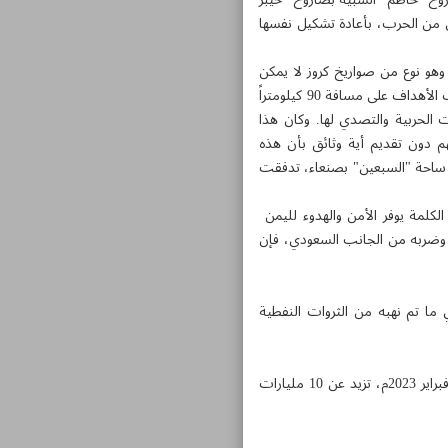
سكري المهيب تم ازاحة الستار عن طائرات سلاح الجو المسير من نوع خاطف 2 وقاصف 2 وصاروخ "حاطم" الشبيه بصاروخ "خيبر
لى من الحرب، بأعادة تشكيل نفسها
مل بالوقود الصلب، وهو نوع من صواريخ كروز لا يمكن
اعتراضه؛ والغام "ثاقب" و"كرار" و"مجاهد" البحرية؛ وثلاثة أنواع من الرادارات، B16، وشفق، وأفق، التي بامكانها كشف الأهداف على مسافة 90 كيلومتراً
قادرة على استهداف الطائرات الحربية والتصدي لها. وكان هذا
 دون تقديم أية وثائق بأن هذه
ي ساحة "السبعين" بصنعاء، تدفقت
لكلمة يوفر الأمن والهدوء لليمن
من وضربه من الجانب السعودي، فإن
ما تم نهبه من الثروات النفطية
وأوضح أن إجمالي ما تم نهبه من الثروات النفطية والمعدنية من قبل العدوان ومرتزقته خلال الفترة من 2018 حتى فبراير 2023م، تزيد عن 10 مليارات