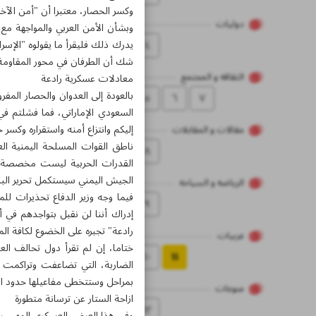
وكسر الحصار، معتبرا أن "أمن الآخ
دولیات
وبشأن الأمن العربي والمواجهة م
٤
يدرك ذلك فليقرأ ما يقولوه "الإسرائ
شك أن الطرفان في محور المقاومة ال
الثقاقه و المجتمع
معادلات عسكرية رادعة
بالعودة إلى العدوان والحصار المف
٥
٦
۷
السعودي الإماراتي، فما فشلتم في
إليكم وانتزاع أمنه واستقراره وكسر 
مقالات و المقابلات
ناطق القوات المسلحة اليمنية ال
۸
القدرات الحربية ليست مخصصة لل
الجيش اليمني سيستكمل تحرير البلا
الریاضه و السیاحه
فيما وجه وزير الدفاع تحذيرات للم
۹
إدراك أننا لن نقبل بتواجدهم في 
رادعة" تجبره على الخضوع لكافة ا
عربیات
ختاما، إن لم تقرأ دول تحالف ا
۱۰
۱۱
الضاربة، التي تضاعفت وتراكمت 
بمراحل وستتخطى مفاعيلها حدود ال
منوعات
ازاحة الستار عن ترسانة متطورة
۱۲