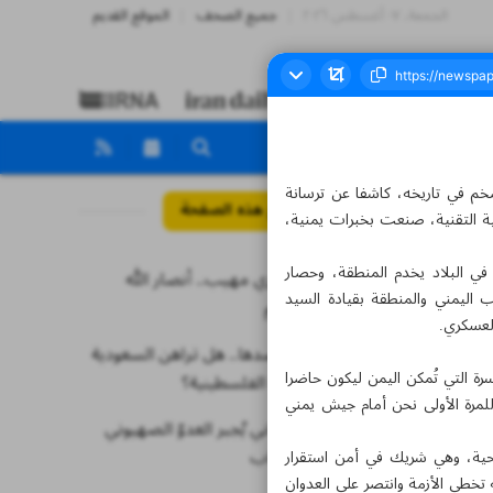
الجمعة، ٠٧ أغسطس ٢٠٢٦
جميع الصحف
الموقع القديم
ضخم في تاريخه، كاشفا عن ترسانة
مواضيع هذه الصفحة
ة التقنية، صنعت بخبرات يمنية،
 في البلاد يخدم المنطقة، وحصار
عرض عسكري مهيب.. أنصار الله
 اليمني والمنطقة بقيادة السيد
تفاجئ العالم
لعسكري.
لإنجاح مقاصدها.. هل تراهن السعودية
رة التي تُمكن اليمن ليكون حاضرا
على القضية الفلسطينية؟
للمرة الأولى نحن أمام جيش يمني
الجيش اللبناني يُجبر العدوّ الصهيوني
على الانسحاب
احية، وهي شريك في أمن استقرار
 تخطى الأزمة وانتصر على العدوان