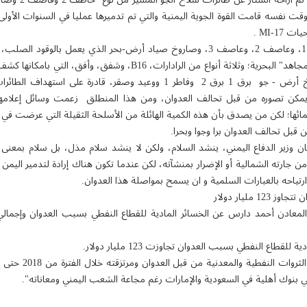
وفي هذا العرض الع
لوقت نفسه قامت القوة الجوية اليمنية والتي تم تدميرها عمليا في السنوات الأو
ايضاً زوارق حربية من نوع عاصف 1، وعاصف 2، وعاصف 3، وصاروخ صياد أرض-بحر الذي يع
وعلى ارتفاع 35 ألف قدم؛ وصواريخ أرض - جو برق 1 برق 2 وفاطر 1 ووعيد وصقر، 
يمكن تصوره من قبل تحالف العدوان، ومن هذا المنطلق زعمت وسائل إعلامهم
اسمائها؛ لكن من يصدق بأن هذه الكمية الهائلة من الأسلحة الثقيلة التي عرضت ف
 قبل تحالف العدوان برا وجوا وبحرا.
 وزير الدفاع اليمني، ينشد السلام، ولكن لا ينشد سلام مذل، بل سلام بمعنى ا
أمن جارته الشمالية أو الإضرار بمنشآته، لكن عندما تكون هناك إرادة لتدمير الي
تياحه بالعبارات السلمية و ان يسمح بمواصلة هذا العدوان.
 مليار دولار
معادن أحمد دارس عن الخسائر المادية للقطاع النفطي بسبب العدوان وإجمالي 
لقطاع النفطي بسبب العدوان تجاوزت 123 مليار دولار.
في بنوك أهلية في السعودية والإمارات رغم مجاعة الشعب اليمني ومعاناته".