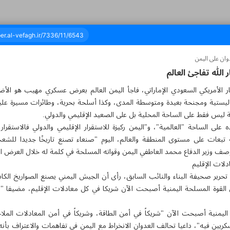
وان على اليمن
له تفاجئ العالم
حصار الأمريكي السعودي الإماراتي، فاجأ اليمن العالم بعرض عسكري مهيب هو الأ
ائة وستة وثلاثون - ٢٥ سبتمبر ٢٠٢٣
ستية ومجنحة بعيدة ومتوسطة المدى، وكذا أسلحة بحرية، وطائرات مسيرة علي
ة ليس فقط على الساحة المحلية بل على الصعيد الإقليمي والدولي.
لى الساحة "العالمية"، و"اليمن ركيزة للاستقرار الإقليمي والدولي فالاستقرار
 تبعات على مستوى المنطقة والعالم، اليوم "صنعاء تصنع تاريخًا جديدا للشعب
وصف وزير الدفاع محمد العاطفي اليمن وقواته المسلحة في كلمة له خلال العرض ا
دلات الإقليم
تحرير صحيفة البناء والنائب السابق، رأى أن الجيش اليمني يصنع الصواريخ الكاس
ن القوة المسلحة اليمنية أصبحت الآن شريكا في كل معادلات الإقليم، مضيفا "
اليمنية أصبحت الآن "شريكاً في أمن الطاقة، وشريكاً في أمن المعادلات المل
كريين فيه"، داعيا تحالف العدوان الانخراط مع اليمن في تفاهمات والاعتراف بأنه