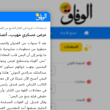
استعدادات كبيرة في العام التاسع من العد
جميع الاعداد
جميع الملاحق
عرض عسكري مهيب.. أنصار ال
بعد 9 سنوات من العدوان وال
الصفحات
العدد سبعة آلاف وثلاثم
متطورة من منظومات صاروخية بالي
ما يؤشر إلى أن اليمن قلب المعادل
"نحن أقوياء ونستطيع فرض وجوده ع
الصفحه الاولي
اليمنيين ونهب ثرواتهم سيكون له
۱
عبدالملك بدرالدين الحوثي" هكذا 
اليمن أصبح الآن شريكا في كل معا
محلیات
الكاتب اللبناني ناصر قنديل رئيس 
۲
في معادلات القوة بين الكبار، وأ
حقيقي قراره ينبع من اليمن".
اقتصاد
وقال قنديل: إن القوات المسلحة 
۳
الخليج بصفتها أحد المقتدرين العس