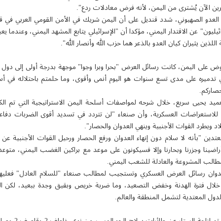
رين الآن يُشترى من اليمن، لأنه فرض معادلات ردع".
ع العدو الصهيوني، شدد قنديل على أن اليمن شريك في الأمن القومي العربي في
يليون" عن الاقتدار اليمني، مؤكدا أن "الإسرائيلي يتابع المشهد اليمني، وعندما يع
لذين يثيران كيان العدو بالذعر هما حزب الله وأنصار الله".
روض على اليمن، كانت رسائل العرض "بحرا وبرا وجوا" موجهة بدرجة أولى إلى دول ت
 تدميره على مدى تسع سنوات هو اليوم أنمى وأقوى، وما حلمتم باحتلاله في أس
حصاركم.
عميد يحيى سريع، خلال شرحه لمواصفات أسلحة اليمن الاستراتيجية التي تم ال
استعراضات العسكرية، وأن صنعاء "لن تتردد في تسديد أقوى الضربات دفاعا 
د ويطرد القوات الأجنبية وينهي العدوان والحصار".
عتدين "بأنه لا سلام دون إنهاء العدوان ورفع الحصار ورحيل القوات الأجنبية عن ا
أراضينا وجزرنا وبحارنا وإلا فسيكونون على موعد مع براكين الغضب اليمني، متو
لمطالب المشروعة والعادلة للشعب اليمني.
لعدوان رسائل العرض العسكري وتستجيب لمطالب صنعاء "للسلام العادل" فعليه
خلال فترة الهدنة وخفض التصعيد، وما ضربة خريص وبقيق وجدة ببعيد، لكن ال
دول المعتدية لتشمل المنطقة والعالم.