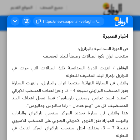
جميع الصحف
الموقع القديم
اخبار قصيرة
العدد سبعة آلاف وثلاثمائة وثلاثة وثلاثون - ١٩ سبتمبر ٢٠٢٣
في الدورة السداسية بالبرازيل؛
منتخب ايران بكرة الصالات وصيفاً للبلد المضيف
الوفاق / انتهت الدورة السداسية بكرة الصالات التي جرت في
البرازيل بإحراز البلد المضيف للبطولة.
والتقى في المباراة النهائية منتخبا ايران والبرازيل، وانتهت المباراة
بفوز المنتخب البرازيلي بنتيجة 4 – 2، واحرز اهداف المنتخب الايراني
"سعيد احمد عباسي ومجتبى بارسابور"؛ فيما سجل اهداف البلد
المستضيف كل من "بيتو هدفان – رافا سانتوس وماتيوس".
هذا والتقى في مباراة تحديد المراكز منتخبي باراغواي واليابان،
وانتهت المباراة بفوز الفريق الامريكي الجنوبي على المنتخب الاسيوي
بنتيجة 7 – 3، وبذلك احتل منتخب باراغواي المركز الثالث في
البطولة.