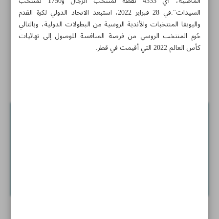
الماضية، أي 4333 نقطة لمنتخب الرجال و1750 لمنتخب
السيدات".في 28 فبراير 2022، استبعد الاتحاد الدولي لكرة القدم
ايران تحصد ذهبية وفضيتين في اليوم الثاني
واليويفا المنتخبات والأندية الروسية من البطولات الدولية، وبالتالي
حُرم المنتخب الروسي من فرصة المنافسة للوصول إلى نهائيات
ساينز يقطع سلسلة انتصارات فيرستابن
كأس العالم 2022 التي أقيمت في قطر.
اخبار قصيرة
منظقة «كنديمان».. تنوع كبير في النباتات والحياة البرية