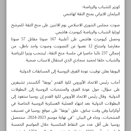
كوزير للشباب والرياضة؛
البرلمان الايراني يمنح الثقة لهاشمي
صوت مجلس الشورى الاسلامي يوم الاثنين على منح الثقة للمرشح
لوزارة الشباب والرياضة كيومرث هاشمي.
وحصل كيومرث هاشمي على أغلبية 167 صوتا مقابل 57 صوتا
معارضا وامتناع 12 عضوا عن التصويت وصوت واحد باطل، من
إجمالي 237 نائبا حاضرا في جلسة منح الثقة، لينتخب وزيرا للرياضة
والشباب خلفا لحميد سجادي الذي استقال لاسباب صحية.
اليويفا يعلن توقيت عودة الفرق الروسية إلى المسابقات الدولية
أجاب رئيس الاتحاد الأوروبي لكرة القدم "يويفا" ألكسندر تشيفرين
على سؤال، حول عودة الفرق والمنتخبات الروسية إلى البطولات
الدولية. وقال رئيس الاتحاد الأوروبي لكرة القدم إن روسيا ستعود إلى
مواضيع هذه الصفحة
البطولات الدولية بعد انتهاء العملية العسكرية الروسية الخاصة في
أوكرانيا.وفي وقت سابق، علق "يويفا" على موقع روسيا في تصنيف
برسبوليس والنصر؛ مواجهة من العيار الثقيل
المنتخبات، وجاء في البيان: "في نهاية موسم 2023-2024، ستحصل
روسيا على أقل عدد من النقاط المكتسبة خلال المواسم الخمسة
ايران بالمركز الثالث في بطولة العالم برفع الاثقال