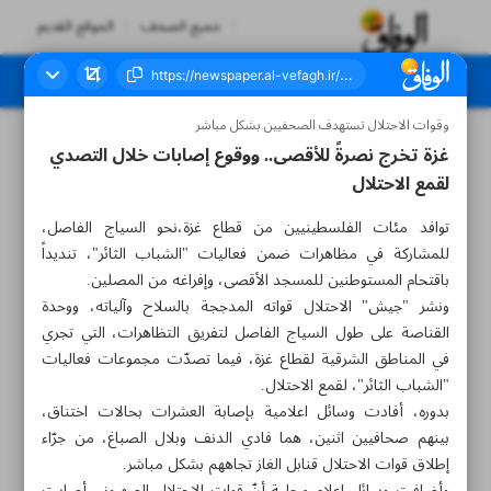
جميع الصحف
الموقع القديم
وقوات الاحتلال تستهدف الصحفيين بشكل مباشر
العدد سبعة آلاف وثلاثمائة وثلاثة وثلاثون - ١٩ سبتمبر ٢٠٢٣
غزة تخرج نصرةً للأقصى.. ووقوع إصابات خلال التصدي
لقمع الاحتلال
توافد مئات الفلسطينيين من قطاع غزة،نحو السياج الفاصل،
للمشاركة في مظاهرات ضمن فعاليات "الشباب الثائر"، تنديداً
باقتحام المستوطنين للمسجد الأقصى، وإفراغه من المصلين.
ونشر "جيش" الاحتلال قواته المدججة بالسلاح وآلياته، ووحدة
القناصة على طول السياج الفاصل لتفريق التظاهرات، التي تجري
في المناطق الشرقية لقطاع غزة، فيما تصدّت مجموعات فعاليات
"الشباب الثائر"، لقمع الاحتلال.
بدوره، أفادت وسائل اعلامية بإصابة العشرات بحالات اختناق،
بينهم صحافيين اثنين، هما فادي الدنف وبلال الصباغ، من جرّاء
إطلاق قوات الاحتلال قنابل الغاز تجاههم بشكل مباشر.