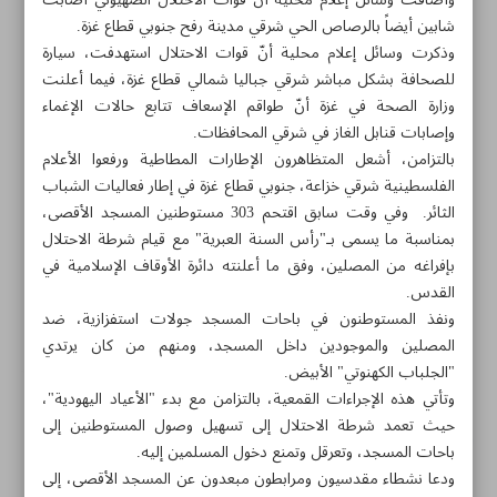
وأضافت وسائل إعلام محلية أنّ قوات الاحتلال الصهيوني أصابت
شابين أيضاً بالرصاص الحي شرقي مدينة رفح جنوبي قطاع غزة.
وذكرت وسائل إعلام محلية أنّ قوات الاحتلال استهدفت، سيارة
للصحافة بشكل مباشر شرقي جباليا شمالي قطاع غزة، فيما أعلنت
وزارة الصحة في غزة أنّ طواقم الإسعاف تتابع حالات الإغماء
وإصابات قنابل الغاز في شرقي المحافظات.
بالتزامن، أشعل المتظاهرون الإطارات المطاطية ورفعوا الأعلام
الفلسطينية شرقي خزاعة، جنوبي قطاع غزة في إطار فعاليات الشباب
الثائر. وفي وقت سابق اقتحم 303 مستوطنين المسجد الأقصى،
بمناسبة ما يسمى بـ"رأس السنة العبرية" مع قيام شرطة الاحتلال
بإفراغه من المصلين، وفق ما أعلنته دائرة الأوقاف الإسلامية في
القدس.
ونفذ المستوطنون في باحات المسجد جولات استفزازية، ضد
المصلين والموجودين داخل المسجد، ومنهم من كان يرتدي
مواضيع هذه الصفحة
"الجلباب الكهنوتي" الأبيض.
وتأتي هذه الإجراءات القمعية، بالتزامن مع بدء "الأعياد اليهودية"،
حيث تعمد شرطة الاحتلال إلى تسهيل وصول المستوطنين إلى
غزة تخرج نصرةً للأقصى.. ووقوع إصابات خلال التصدي لقمع
باحات المسجد، وتعرقل وتمنع دخول المسلمين إليه.
الاحتلال
ودعا نشطاء مقدسيون ومرابطون مبعدون عن المسجد الأقصى، إلى