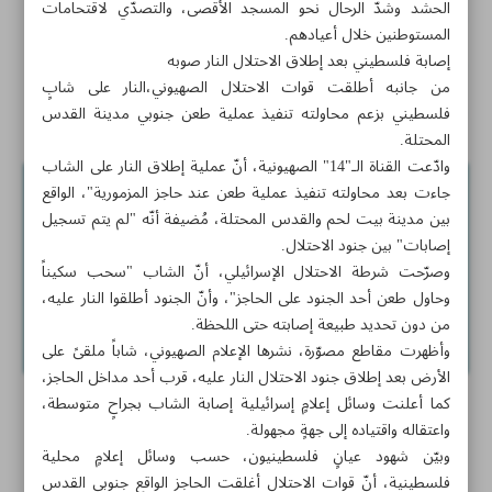
الحشد وشدّ الرحال نحو المسجد الأقصى، والتصدّي لاقتحامات
صنعاء: محادثات السلام مع السعودية تسير بإيجابية
المستوطنين خلال أعيادهم.
إصابة فلسطيني بعد إطلاق الاحتلال النار صوبه
نتنياهو يغادر إلى نيويورك وسط احتجاجات عارمة
من جانبه أطلقت قوات الاحتلال الصهيوني،النار على شابٍ
أخبار قصيرة
فلسطيني بزعم محاولته تنفيذ عملية طعن جنوبي مدينة القدس
المحتلة.
وادّعت القناة الـ"14" الصهيونية، أنّ عملية إطلاق النار على الشاب
جاءت بعد محاولته تنفيذ عملية طعن عند حاجز المزمورية"، الواقع
بين مدينة بيت لحم والقدس المحتلة، مُضيفة أنّه "لم يتم تسجيل
إصابات" بين جنود الاحتلال.
وصرّحت شرطة الاحتلال الإسرائيلي، أنّ الشاب "سحب سكيناً
وحاول طعن أحد الجنود على الحاجز"، وأنّ الجنود أطلقوا النار عليه،
من دون تحديد طبيعة إصابته حتى اللحظة.
وأظهرت مقاطع مصوّرة، نشرها الإعلام الصهيوني، شاباً ملقىً على
الأرض بعد إطلاق جنود الاحتلال النار عليه، قرب أحد مداخل الحاجز،
كما أعلنت وسائل إعلامٍ إسرائيلية إصابة الشاب بجراحٍ متوسطة،
واعتقاله واقتياده إلى جهةٍ مجهولة.
وبيّن شهود عيانٍ فلسطينيون، حسب وسائل إعلامٍ محلية
فلسطينية، أنّ قوات الاحتلال أغلقت الحاجز الواقع جنوبي القدس