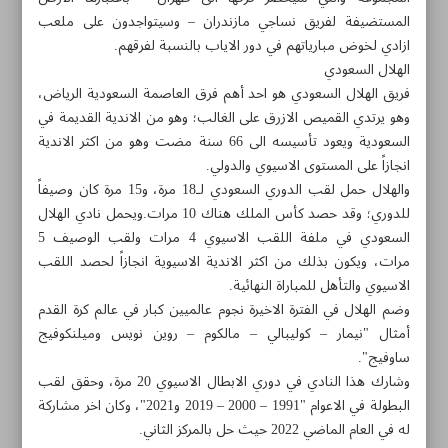
المستضيفة لفريق نساجي مازندران – وسيتواجدون على ملعب
ازادي لخوض مبارياتهم في دور الاياب بالنسبة لفرقهم.
الهلال السعودي
فريق الهلال السعودي هو احد أهم فرق العاصمة السعودية الرياض،
وهو يرتدي القميص الازرق على الغالب؛ وهو من الاندية القديمة في
السعودية ويعود تأسيسه الى 66 سنة مضت وهو من اكثر الاندية
انجازاً على المستوى الاسيوي والدولي.
والهلال حمل لقب الدوري السعودي لـ18 مرة، و15 مرة كان وصيفاً
للدوري؛ وقد حصد كأس الملك هناك 10 مرات.ويحمل نادي الهلال
السعودي في ملفة اللقب الاسيوي 4 مرات ولقب الوصيف 5
مرات، ويكون بذلك من اكثر الاندية الاسيوية انجازاً لحصد اللقب
الاسيوي والتأهل للمباراة النهائية.
وضم الهلال في الفترة الاخيرة نجوم عالميين كبار في عالم كرة القدم
أمثال "نيمار – كوليبالي – مالكوم – روين نويس وميلنكوفيج
مواضيع هذه الصفحة
ساوفيج".
وشارك هذا النادي في دوري الابطال الاسيوي 20 مرة، وحقق لقب
نساجي مازندران.. والمشاركة الاولى في دوري الابطال
البطولة في الاعوام "1991 – 2000 – 2019 و2021"، وكان اخر مشاركة
له في العام الماضي 2022 حيث حل بالمركز الثاني.
وفاة 4 لاعبين ليبيين في السيول التي اجتاحت شرق البلاد