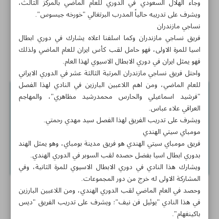
وجاء الهلال السعودي في الدوري للعام الماضي بالمركز الثالث،
ويشرف على تدريبه حالياً المدرب البرتغالي "خورخه جيسوس".
المصارعون الايرانيون يبدعون الواحد تلو الاخر
نساجي مازندران
اخبار قصيرة
فريق نساجي مازندران وكما اسلفنا اعلاه يشارك في دوري ابطال
اسيا للمرة الاولى، فهو حامل لقب كأس ايران للعام الماضي ولذلك
مكتبة تبريز الوطنية المركزية.. فيها كتب قيّمة منقطعة النظير
فهو يمثل ايران في دوري الابطال الاسيوي لهذا العام.
واحتل فريق نساجي مازندران المرتبة الثالثة عشر في الدوري الايراني
للعام الماضي، ومن اهم اللاعبين البارزين في النادي لهذا الفصل
"فرشيد اسماعيلي والحارس محمدرشيد مظاهري"، والمهاجم
العراقي علاء عباس.
ويشرف على تدريب الفريق لهذا الفصل سيد مهدي رحمتي.
مومباي سيتي الهندي
فريق مومباي سيتي الهندي هو فريق مدينة بومباي، وهو يمثل الهند
بدوري ابطال اسيا بفضل حصده لقب السوبر في الدوري الهندي.
ويشارك هذا النادي في دوري الابطال الاسيوي للمرة الثانية، وفي
المشاركة الاولى له خرج من دور المجموعات.
وحصد في العام الماضي لقب الدوري الهندي، ومن اللاعبين البارزين
في هذا النادي "يوئيل فن نيف"؛ ويشرف على تدريب الفريق "ديس
باكينغهام".