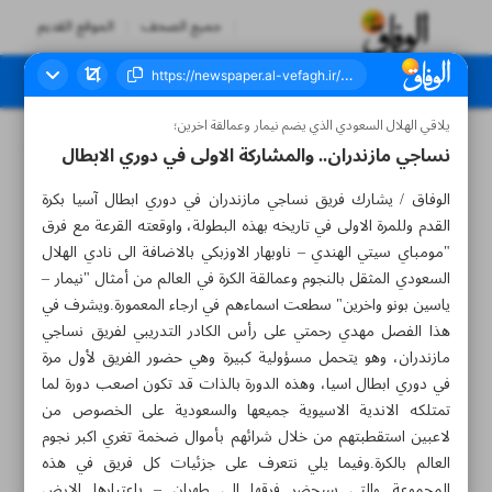
جميع الصحف
الموقع القديم
يلاقي الهلال السعودي الذي يضم نيمار وعمالقة اخرين؛
العدد سبعة آلاف وثلاثمائة واثنان وثلاثون - ١٨ سبتمبر ٢٠٢٣
نساجي مازندران.. والمشاركة الاولى في دوري الابطال
الوفاق / يشارك فريق نساجي مازندران في دوري ابطال آسيا بكرة
القدم وللمرة الاولى في تاريخه بهذه البطولة، واوقعته القرعة مع فرق
"مومباي سيتي الهندي – ناوبهار الاوزبكي بالاضافة الى نادي الهلال
السعودي المثقل بالنجوم وعمالقة الكرة في العالم من أمثال "نيمار –
ياسين بونو واخرين" سطعت اسماءهم في ارجاء المعمورة.ويشرف في
هذا الفصل مهدي رحمتي على رأس الكادر التدريبي لفريق نساجي
مازندران، وهو يتحمل مسؤولية كبيرة وهي حضور الفريق لأول مرة
في دوري ابطال اسيا، وهذه الدورة بالذات قد تكون اصعب دورة لما
تمتلكه الاندية الاسيوية جميعها والسعودية على الخصوص من
لاعبين استقطبتهم من خلال شرائهم بأموال ضخمة تغري اكبر نجوم
العالم بالكرة.وفيما يلي نتعرف على جزئيات كل فريق في هذه
المجموعة والتي سيحضر فرقها الى طهران – باعتبارها الارض