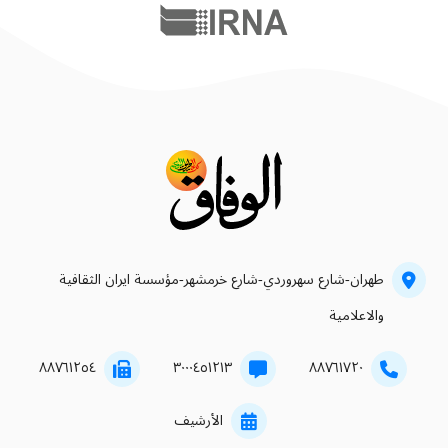
طهران-شارع سهروردي-شارع خرمشهر-مؤسسة ايران الثقافية
والاعلامية
۸۸۷٦۱۲٥٤
۳۰۰۰٤٥۱۲۱۳
۸۸۷٦۱۷۲۰
الأرشيف