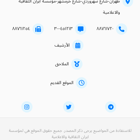
طهران-شارع سهروردي-شارع خرمشهر-مؤسسة ايران الثقافية
والاعلامية
۸۸۷٦۱۲٥٤
۳۰۰۰٤٥۱۲۱۳
۸۸۷٦۱۷۲۰
الأرشيف
الملاحق
الموقع القديم
للاستفادة من المواضيع يرجى ذكر المصدر. جميع حقوق الموقع هي لمؤسسة
ايران الثقافية والاعلامية