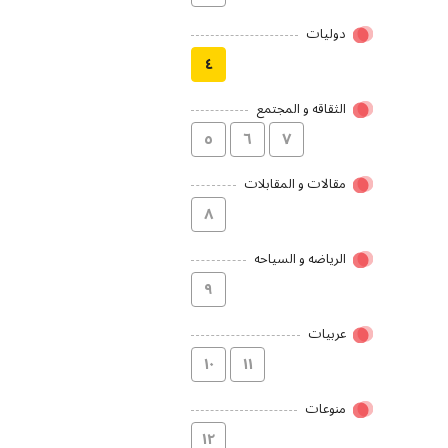
دولیات
٤
الثقاقه و المجتمع
٥
٦
۷
مقالات و المقابلات
۸
الریاضه و السیاحه
۹
عربیات
۱۰
۱۱
منوعات
۱۲