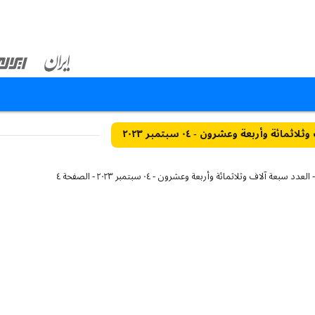
مائة وأربعة وعشرون - ٠٤ سبتمبر ٢٠٢٣