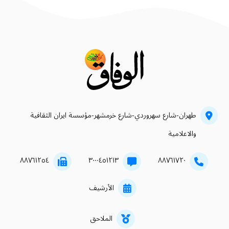
طهران-شارع سهروردي-شارع خرمشهر-مؤسسة ايران الثقافية
والاعلامية
۸۸۷٦۱۲٥٤
۳۰۰۰٤٥۱۲۱۳
۸۸۷٦۱۷۲۰
الأرشيف
الملاحق