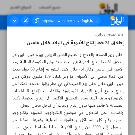
جميع الصحف
الموقع القديم
وزير الصحة الإيراني:
العدد سبعة آلاف وثلاثمائة وعشرون - ٣٠ أغسطس ٢٠٢٣
إطلاق 31 خط إنتاج للأدوية في البلاد خلال عامين
أعلن وزير الصحة والعلاج والتعليم الطبي الايراني بهرام عين اللهي عن
إطلاق 31 خط إنتاج للادوية في البلاد منذ تولي الحكومة الحالية زمام
الامور قبل عامين وقال انه خلال هذه الفترة تم إنتاج 69 دواء جديدا
من انجاز محلي إلى الأسواق ما وفر للبلاد 159 مليون دولار. وقال
عين اللهي خلال حفل يوم الصيدلاني في مقر وزارة الصحة: تمكنا من
إنتاج جميع أنواع الأدوية الكيمياوية واللقاحات (إنتاج 6 لقاحات
لكورونا) وغيرها، لكننا نسعى لتحقيق الأفضل في إنتاج البلازما، وكلية
الصيدلة لا فائدة منها بدون إنتاج ويجب أن تدخل مجال العمل.
واضاف: نحن نشطون في موضوع التكنولوجيا الحيوية وتكنولوجيا
النانو، رغم كل المشاكل والعقوبات الدولية وغيرها، تمكنا من
الوصول إلى 99% من إنتاج الأدوية محليا وأمامنا طريق طويل
لنقطعه في إنتاج المواد الخام. وأكد عين اللهي: قمنا بعمل جيد في