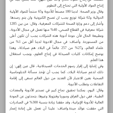
إنتاج المواد الأولية التي تحتاج إلى التطوير.
وقال وزير الصحة: لدينا 180 مصنعاً للأدوية و65 منتجاً للمواد الأولية
الدوائية و62 شركة توزيع يجب ان تصبح الكترونية وان يتم رصدها.
وأشار إلى دعم وزارة الصحة للشركات المعرفية، وقال: من بين 1285
شركة معرفية في القطاع الصحي، 40% منها تعمل في مجال الأدوية،
وبطبيعة الحال فأن جودة أدوية هذه الشركات يجب أن تكون أعلى
من المستوردة. وأضاف: في مجال الادوية لدينا أقل من 1% من
علماء العالم، و27% من 257 عالماً في البلاد هم صيادلة، وهذا
يوضح إمكانات كليات الصيدلة في إنتاج العلوم، ويجب استغلال
هذا العلم.
وفي إشارة إلى إقرار رسوم الخدمات الصيدلانية، قال عين إلهي: إن
ذلك لدعم صيادلة البلاد، كما يجب أن تؤخذ مسألة الدبلوماسية
الصحية بعين الاعتبار لأن العديد من دول العالم تسعى إلى إقامة
التفاعلات وتطلب الأدوية.
مواضيع هذه الصفحة
وقال: اليوم، يمكننا تحقيق نجاح كبير في تصدير الأدوية والمعدات
الطبية، ففي دول العراق وسوريا وفنزويلا وغيرها، يتحدثون عن الجودة
إيران.. فتح خطوط إنتاج للمواد الطبية محلية الصنع
العالية للأدوية الإيرانية، وقد حققنا زيادة بنسبة 300% في الصادرات
التي حققت عوائد جيدة.واضاف: علينا أن نعمل على إعادة إعمار
كبسولة ذكية لدراسة الأمعاء