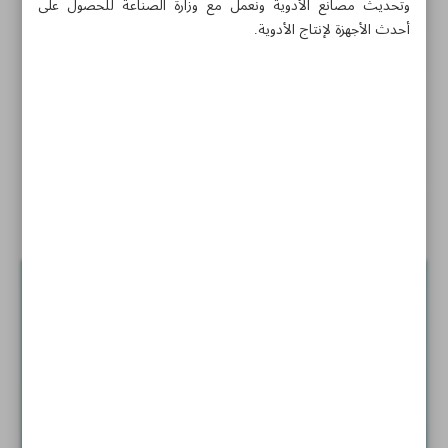
وتحديث مصانع الأدوية ونعمل مع وزارة الصناعة للحصول على
أحدث الأجهزة لإنتاج الأدوية.
إطلاق 31 خط إنتاج للأدوية في البلاد خلال عامين
توقيع مذكرة تعاون موحدة بين إيران وروسيا
40 % من القوى العاملة في العالم عليها تعلّم الذكاء
الاصطناعي
منتج ايراني محلي الصنع لمساعدة مرضى القلب والأوعية
الدموية