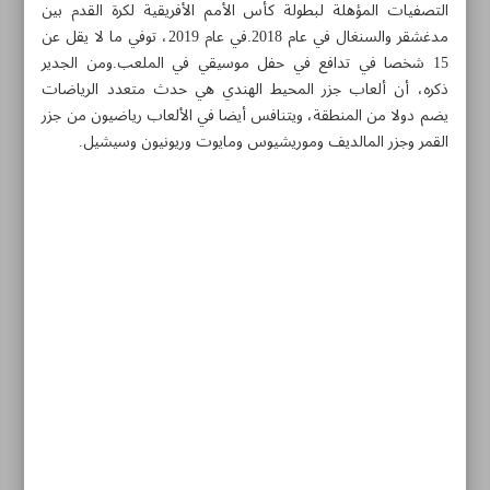
التصفيات المؤهلة لبطولة كأس الأمم الأفريقية لكرة القدم بين
مدغشقر والسنغال في عام 2018.في عام 2019، توفي ما لا يقل عن
15 شخصا في تدافع في حفل موسيقي في الملعب.ومن الجدير
ذكره، أن ألعاب جزر المحيط الهندي هي حدث متعدد الرياضات
يضم دولا من المنطقة، ويتنافس أيضا في الألعاب رياضيون من جزر
القمر وجزر المالديف وموريشيوس ومايوت وريونيون وسيشيل.
مواضيع هذه الصفحة
الرباع احمد امين زاده يتقلد الذهبية في وزن فوق الثقيل
ايران تحرز 12 ميدالية ملونة في مسابقات الباورليفتنغ