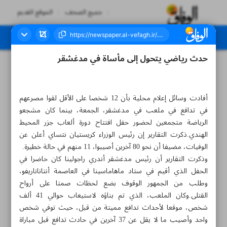
جميع الصحف
الموقع القديم
حدث رياضي يتحول إلى مأساة في مدغشقر
العدد سبعة آلاف وثلاثمائة وسبعة عشر - ٢٧ أغسطس ٢٠٢٣
أفادت وسائل إعلام محلية بأن 12 شخصا على الأقل لقوا مصرعهم
في تدافع في ملعب في مدغشقر، الجمعة، بينما كان مشجعو
الرياضة متجمعين لحضور حفل افتتاح دورة ألعاب جزر المحيط
الهندي.ذكرت التقارير إن رئيس الوزراء كريستيان نتساي أعلن عن
الوفيات، مضيفا أن نحو 80 آخرين أصيبوا، 11 منهم في حالة خطيرة.
وذكرت التقارير أن رئيس مدغشقر أندري راجولينا كان حاضرا في
الحفل الذي أقيم في ستاد ماهاماسينا في العاصمة أنتاناناريفو،
وطلب من الجمهور الوقوف بضع لحظات صمتا على أرواح
القتلى.وكان الملعب، الذي تم بناؤه لاستيعاب حوالي 41 ألف
شخص، موقعا لأحداث تدافع مميتة من قبل، حيث توفي شخص
واحد وأصيب ما لا يقل عن 37 آخرين في حادث تدافع قبل مباراة