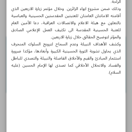
الراحة.
وذلك ضمن مشروع ايواء الزائرين. وخلال مؤتمر زيارة الاربعين الذي
البرهان وسط المدنيين والعسكريين في بورتسودان
أقامته الامانتان العامتان للعتبتين المقدستين الحسينية والعباسية
أخبار قصيرة
بالتعاون مع هيئة الاعلام والاتصالات العراقية، دعا الأمين العام
للعتبة الحسينية المقدسة الى تكثيف العمل الإعلامي الصادق
والمؤثر لتوضيح الحقائق خلال زيارة الاربعين.
وكشف الأهداف النبيلة وعدم السماح لترويج السلوك المنحرف
الذي يحاول تشوية الثورة الحسينية الكبيرة وأبعادها، مؤكدا ضرورة
استثمار المبادئ والقيم والأخلاق الفاضلة والنبيلة والتصدي للباطل
والفساد والانحلال الأخلاقي كما تصدى لها الإمام الحسين (عليه
السلام).