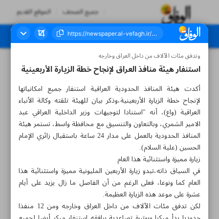
جميع الصحف
الموقع القديم
وتدفق مئات الآلاف من داخل العراق وخارجه
العدد سبعة آلاف وثلاثمائة وستة عشر - ٢٦ أغسطس ٢٠٢٣
استنفار هيئة منافذ العراق لإنجاح خطة الزيارة الأربعينية
أكدت هيئة المنافذ الحدودية العراقية استنفار جميع امكانياتها
لإنجاح خطة الزيارة الأربعينية،وذكر بيان للهيئة تلقته وكالة الأنباء
العراقية (واع)، أنه "استنادا لتوجيهات وزير الداخلية العراقي عبد
الامير الشمري، وبالتعاون والتنسيق مع محافظة واسط، تستمر هيئة
المنافذ الحدودية بالعمل على مدار 24 ساعة باستقبال زائري الإمام
الحسين (علية السلام).
زيارة مميزة واستثنائية هذا العام
في السياق ذاته،تبدو زيارة الأربعين المليونية مميزة واستثنائية هذا
العام كما ونوعا، فعلى الرغم من أن الفاصل ما زال يزيد على أيام
عشرة على موعد هذه الزيارة العظيمة.
لكن تدفق مئات الآلاف من داخل العراق وخارجه ومن 12 منفذا
حدوديا بدأ مبكرا وبوتيرة تصاعدية يرافقه استنفار مبكر أيضا لجميع