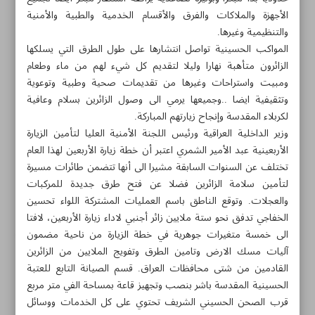
الأجهزة والملاكات والفرق والأقسام الخدمية والطبية والأمنية
والتنظيمية وغيرها.
المواكب الحسينية تواصل انتشارها على طول الطرق التي يسلكها
الزائرون متأهبة نهارا وليلا لتقديم كل شيء لهم من ماء وطعام
ومبيت واستراحات وغيرها من تقديمات صحية وطبية وتوعوية
وتثقيفية ايضا ..وجميعها يرمي الى وصول الزائرين بسلام وعافية
لكربلاء المقدسة وإنجاح زيارتهم المباركة.
وزير الداخلية العراقية ورئيس اللجنة الأمنية العليا لتأمين الزيارة
الأربعينية عبد الأمير الشمري اعتبر أن خطة زيارة الأربعين لهذا العام
تختلف عن السنوات السابقة مشيرا الى أنها تتضمن طائرات مسيرة
لتأمين سلامة الزائرين فضلا عن فتح طرق جديدة للمركبات
والعجلات. وتوقع الناطق باسم العمليات المشتركة اللواء تحسين
الخفاجي تدفق نحو ستة ملايين زائر أجنبي لاداء زيارة الأربعين، لافتا
الى خمسة متغيرات جوهرية في خطة الزيارة من ناحية مضمون
مواضيع هذه الصفحة
آليات مسك الارض وتامين الطرق وتفويج الملايين من الزائرين
القادمين من شتى محافظات العراق. قسم الصيانة التابع للعتبة
الهجرة العكسية في الكيان الصهيوني تزداد
الحسينية المقدسة باشر بنصب وتجهيز قاعة بمساحة الفي متر مربع
قرب الصحن الحسيني الشريف تحتوي على كل الخدمات ووسائل
استنفار هيئة منافذ العراق لإنجاح خطة الزيارة الأربعينية