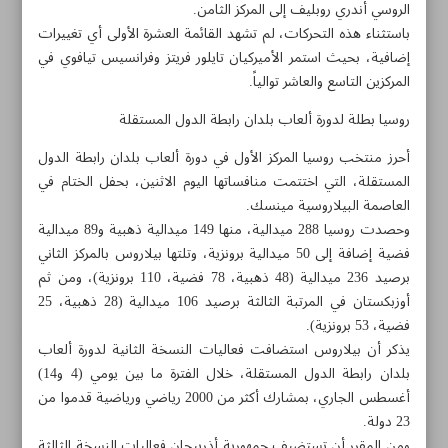
الروسي أندري روبليف إلى المركز الثامن.
باستثناء هذه التحركات، لم تشهد القائمة العشرة الأولى أي تغييرات
إضافية، بحيث استمر الأميركيان تايلور فريتز وفرانسيس تيافوي في
المركزين التاسع والعاشر توالياً.
روسيا بطلة لدورة ألعاب بلدان رابطة الدول المستقلة
أحرز منتخب روسيا المركز الأول في دورة ألعاب بلدان رابطة الدول
المستقلة، التي اختتمت منافساتها اليوم الاثنين، بحفل الختام في
العاصمة البيلاروسية مينسك.
وحصدت روسيا 288 ميدالية، منها 149 ميدالية ذهبية و89 ميدالية
فضية إضافة إلى 50 ميدالية برونزية، وتلتها بيلاروس بالمركز الثاني
برصيد 236 ميدالية (48 ذهبية، 78 فضية، 110 برونزية)، ومن ثم
أوزبكستان في المرتبة الثالثة برصيد 106 ميدالية (28 ذهبية، 25
فضية، 53 برونزية).
مواضيع هذه الصفحة
يذكر أن بيلاروس استضافت فعاليات النسخة الثانية لدورة ألعاب
بلدان رابطة الدول المستقلة، خلال الفترة ما بين يومي (4 و14)
تراكتور سازي - برسبوليس؛ اللقاء الاكثر حساسية واثارة
أغسطس الجاري، بمشارك أكثر من 2000 رياضي ورياضية قدموا من
23 دولة.
هستي رضائي: سأكون من بين أفضل 10 سائقات في العالم
ومن المقرر أن تستضيف جمهورية أذربيجان فعاليات النسخة الثالثة