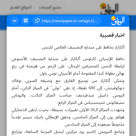
جميع الصحف
الموقع القديم
اخبار قصيرة
العدد سبعة آلاف وثلاثمائة وثمانية - ١٦ أغسطس ٢٠٢٣
ألكاراز يحافظ على صدارة التصنيف العالمي للتنس
حافظ الإسباني كارلوس ألكاراز على صدارة التصنيف الأسبوعي
لرابطة التنس للمحترفين للرجال، على الرغم من هزيمته في ربع
نهائي بطولة كندا المفتوحة أمام الأميركي تومي باول.
وتمكن ألكاراز من توسيع الفارق مع وصيفه الصربي نوفاك
ديوكوفيتش، إلى 600 نقطة، إذ بقي "نولي" في المركز الثاني، أمام
الروسي دانييل ميدفيديف صاحب المركز الثالث، واليوناني
ستيفانوس تسيتسيباس في المركز الرابع.
وشهدت المراكز الـ10 الأولى تغييرات بسيطة، بحيث ارتقى الدنماركي
هولغر رون إلى المركز الخامس، وحقق الإيطالي يانيك سينير تقدماً
ملحوظاً بصعوده إلى المركز السادس.
وتراجع النرويجي كاسبر رود مركزين ليحتل المرتبة السابعة، وتراجع