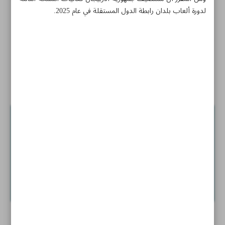
لدورة ألعاب بلدان رابطة الدول المستقلة في عام 2025.
ايران تبدا مشوارها بمواجهة اليابان
الاتحاد الآسيوي يضاعف الجوائز المالية لبطولات الأندية
اخبار قصيرة
عمارة وثوق الدولة.. سمات فنية خاصة