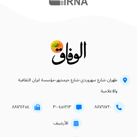
طهران-شارع سهروردي-شارع خرمشهر-مؤسسة ايران الثقافية
والاعلامية
۸۸۷٦۱۲٥٤
۳۰۰۰٤٥۱۲۱۳
۸۸۷٦۱۷۲۰
الأرشيف