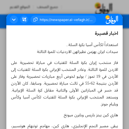
جميع الصحف
الموقع القديم
اخبار قصيرة
العدد سبعة آلاف ومائتان وثلاثة وتسعون - ٢٦ يوليو ٢٠٢٣
استعداداً لكأس آسيا بكرة السلة..
سيدات ايران يهزمن نظيراتهن الاردنيات للمرة الثالثة
فاز منتخب إيران بكرة السلة للفتيات في مباراة تحضيرية علی
الاردن للمرة الثالثة. وغادر المنتخب الإيراني بكرة السلة للفتیات إلى
الأردن في 19 تموز / يوليو لخوض أربع مباريات تحضيرية وفاز على
الأردن بنتيجة 62-55 في ثالث مباراة تحضيرية. وسابقا، كان الأردن
قد خسر في المباراتين الأولى والثانية مقابل كرة السلة الإيرانية.
ويستعد المنتخب الإيراني بكرة السلة للفتیات لكأس آسيا وكأس
ويليام جونز.
هاري كين يبتز باريس وبايرن ميونخ
يبقى مصير النجم الإنجليزي، هاري كين، مهاجم توتنهام هوتسبير،