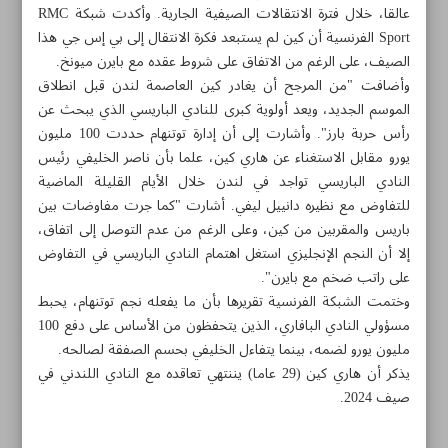
عالقا، خلال فترة الانتقالات الصيفية الجارية. وأكدت شبكة RMC
Sport الفرنسية أن كين لم يستبعد فكرة الانتقال إلى بي إس جي هذا
الصيف، على الرغم من الاتفاق على شروط عقده مع بايرن ميونخ.
وأضافت "من المرجح أن يغادر كين العاصمة لندن قبل انطلاق
الموسم الجديد، ويعد أولوية كبرى للنادي الباريسي الذي يبحث عن
رأس حربة بارز". وأشارت إلى أن إدارة توتنهام حددت 100 مليون
يورو مقابل الاستغناء عن هاري كين، علما بأن ناصر الخليفي رئيس
النادي الباريسي تواجد في لندن خلال الأيام القليلة الماضية
للتفاوض مع نظيره دانييل ليفي. أشارت "كما جرت مفاوضات بين
باريس والمقربين من كين، وعلى الرغم من عدم التوصل إلى اتفاق،
إلا أن النجم الإنجليزي استغل اهتمام النادي الباريسي في التفاوض
على راتب ضخم مع بايرن".
وختمت الشبكة الفرنسية تقريرها بأن ما يفعله نجم توتنهام، يحبط
مسؤولي النادي البافاري، الذين يتحفظون من الأساس على دفع 100
مواضيع هذه الصفحة
مليون يورو لضمه، بينما يتفاءل الخليفي بحسم الصفقة لصالحه.
يذكر أن هاري كين (29 عاما) يننتهي تعاقده مع النادي اللندني في
31 ميدالية ملونة .. حصاد ايران بالتايكواندو
صيف 2024.
العراق ينسحب من بطولة العالم للمبارزة بسبب الكيان