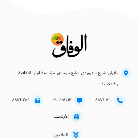
طهران-شارع سهروردي-شارع خرمشهر-مؤسسة ايران الثقافية
والاعلامية
۸۸۷٦۱۲٥٤
۳۰۰۰٤٥۱۲۱۳
۸۸۷٦۱۷۲۰
الأرشيف
الملاحق