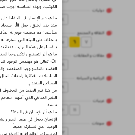
الكوكب، وبهذه المناسبة اجرت صحي
دولیات
ما هو دور الإنسان في الحفاظ على ا
٤
منذ بدء الخلق، جعل الله سبحانه 
متأقلما" مع محيطه فوفر له المأ
الثقاقه و المجتمع
بالحفاظ على البيئة التي سخرها ل
٥
٦
۷
بالقضاء على هذه الموارد مهددة بد
ما هو أثر التصنيع والتكنولوجيا الحد
مقالات و المقابلات
الله تعالى هو مهندس الوجود الذي
۸
الفضاء بالتكتنولوجيا المتقدمة وا
السلسلات الغذائية واحداث الخلل ف
الریاضه و السیاحه
الصناعي المتقدم.
۹
من هنا تبرز العديد من المخاوف اذ
عربیات
نسمة.
۱۰
۱۱
ما هو أثر الإنسان في البيئة؟
الإنسان يحمل في طبعه الخير والشر
منوعات
الوحيد الذي نتشاركه جميعاً.
۱۲
لم يستفق العالم لغاية تاريخه من جا