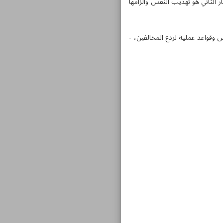
ر الثاني هو تهذيب النفس والزامها
 وقواعد عملية لردع المخالفين، -