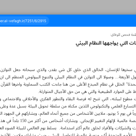
فاطمة فحص للوفاق:
ات التي يواجهها النظام البيئي
تان وواحد وخمسون - ٠٦ يونيو ٢٠٢٣
لتي سخرها للإنسان، الخالق الذي خلق كل شي بقدر، والذي سبحانه جعل التوازن
ل الأربعة... وصولا الى التوازن في النظام البيئي والتنوع البيولوجي المنظم الى
ا" الخلل في نظام المبدع الأعلى من هنا جاءت الكتب السماوية واخرها القرآن
ظ على الموارد الطبيعية والتي هي من حق الأجيال المتوارثة.
وع لبيئته، التي تتيح له فرصة البقاء والتطور الفكري والأخلاقي والاجتماعي
التسارع العلمي والتكنولوجي اللذين مكناه من سلطة تحويل البيئة بسبل عدة وعل
 المبذولة لحماية الأرض وإصلاحها.
ويعد اليوم العالمي للبيئة بمثابة منصة 
 والشركات والأفراد لخلق عالم أكثر استدامة. يسلط يوم العالمي للبيئة الضوء الع
ي للأمم المتحدة أكبر منصة عالمية للتواصل البيئي، حيث يشارك ملايين الأشخ