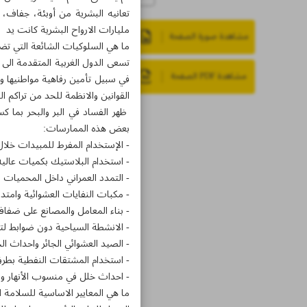
تعانيه البشرية من أوبئة، جفاف،
مليارات الارواح البشرية كانت يد 
مشاهدة صورة الصفحة
ما هي السلوكيات الشائعة التي تضر
تسعى الدول الغربية المتقدمة الى
مشاهدة PDF الصفحة
في سبيل تأمين رفاهية مواطنيها و
القوانين والانظمة للحد من تراكم الن
ظهر الفساد في البر والبحر بما 
بعض هذه الممارسات:
- الإستخدام المفرط للمبيدات خلال ع
- استخدام البلاستيك بكميات عاليه
- التمدد العمراني داخل المحميات ا
- مكبات النفايات العشوائية وامتداد
- بناء المعامل والمصانع على ضفاف 
- الانشطة السياحية دون ضوابط لتنا
- الصيد العشوائي الجائر واحداث الخ
- استخدام المشتقات النفطية بطرق
- احداث خلل في منسوب الأنهار وال
ما هي المعايير الاساسية للسلامة ا