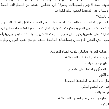
 تلوث مياه الانهار والمحيطات وصولا" الى انقراض العديد من المخلوقات الحي
الإنسان هي المنفذة لجميع تلك الكوارث.
 بالبيئة؟
 الحد من تداعيات ومخاطر هذا التلوث والتي هي المسبب الاول له اذا انها دول 
استخدمت الدول الفقيرة كمكبات عشوائية لنفايات صناعاتها المتقدمة مقابل الزه
فايات على اراضيها وخير مثال تدوير النفايات الالكترونية واعادة تصنيعها وبيعها بأغل
كسب ايدي الناس فالإنسان بممارساته الخاطئة ساهم بتوسع ثقب الاوزون وتلوث ا
ملية الزراعة وبالتالي تلوث المياه الجوفية.
 ورميها داخل المكبات العشوائية.
لطبيعية والغابات.
 الحرائق والقضاء على الأحراج.
الأنهر.
ل من المعالم الطبيعية الموروثة.
لل في النظام البيئي.
 عشوائية.
بحار من خلال بناء السدود العشوائية....
لبيئية؟