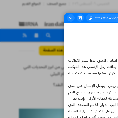
الخميس، ٠٦ أغسطس ٢٠٢٦
جميع الصحف
الموقع القديم
مواضيع هذه الصفحة
 اساس الخلق بدءا بسير الكواكب
التغير المناخي من ابرز التحديات التي
 ان وطأت رجل الإنسان هذا الكوكب
 ليكون دستورا مقدسا انبثقت منه
يواجهها النظام البيئي
لماذا لا نحبذ النقد؟
 والروحي. ووصل الإنسان على مدى
ى مستوى غير مسبوق. ويجمع اليوم
اخبار قصيرة
عالمية لإلهام التغيير الإيجابي. ويشارك أشخاص من أكثر من 150 بلداً في هذا اليوم الدولي للأمم المتحدة، الذي
المي على التحديات البيئية الملحة
اص من جميع أنحاء العالم لحماية