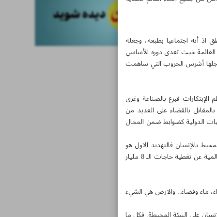
ق اذ أنه اجتماعيا بطبعه، وجعله
القائمة حيث تعدى دوره الأساسي
 لأجلها أشرس الحروب التي ساهمت
 الإبتكارات فبرع بالصناعة وغزى
 بالمقابل بالقضاء على العديد من
اقيات الدولية كضوابط ضمن المجال
محيط بالإنسان فالتهديد الاول هو
التغير المناخي الذي أسهم بتفاقم ظاهرة المجاعة نتيجة اختفاء الآلاف من الاراضي الزراعية وبالتالي عجز الأسواق العالمية عن تغطية حاجات الـ 8 مليار
اء، ماء وفضاء.. والارض هي الشيء
لإنسان على البيئة المحيطة. فكل ما