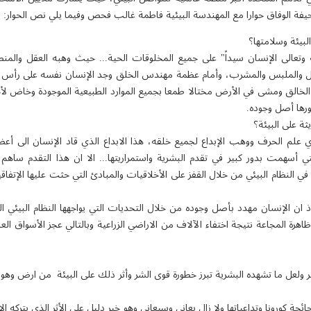
فة الوفاق حوارا مع المهندسة البيئية فاطمة غالب فحص وفيما يلي نص الحوار:
لبيئة وسلامتها؟
وتعالى الإنسان سيداً" على جميع المخلوقات الحية... حيث وهبه العقل والمنط
كل والملبس والمشرب، وأمام عظمة مهندس الخلق وجد الإنسان نفسه على رأس 
ه الخالق ومشى في الأرض مختالا طمعا بجميع الموارد الطبيعية الموجودة وخاض
ورها أصل وجوده.
يثة على البيئة؟
 علم الحرف ووهب الإبداع لجميع خلقه، هذا الابداع الذي قاد الإنسان الى أعظم
لتي أسهمت بدور كبير في تقدم البشرية واستمراريتها... الا ان هذا التقدم ساهم
ي النظام البيئي من خلال القفز على الأخلاقيات والمبادئ التي حثت عليها الإتف
 ان الإنسان مهدد بأصل وجوده من خلال التحديات التي يواجهها النظام البيئي ال
 ولعل ما تشهده البشرية تبرز خطورة قوى الشر وأثر ذلك على البيئة من ارض وهو
ئحة كورونا وتداعياتها ولا زال يعاني وسيعاني وهو خير دليل على الأثر الذي يتركه ا