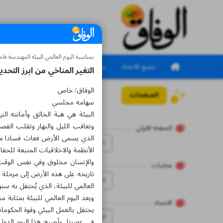
بمناسبة اليوم العالمي للبيئة المهندسة 
جميع الاعداد
جميع الملاحق
التغير المناخي من ابرز التحدي
الوفاق/ خاص
الصفحات
العدد سبعة آلاف ومائ
سهامه مجلسي
البيئة هي هبة الخالق وأمانته ا
وتعاقب الليل والنهار وتقلب الفصو
الصفحه الاولي
الذي يسمى الأرض فعاث فسادا محدث
۱
الأنظمة والاخلاقيات المتبعة للحفا
والإنسان مخلوق وفي نفس الوقت مط
محلیات
تاريخه على هذه الأرض إلى مرحلة 
۲
العالمي للبيئة، الذي يُحتفل به سنوياً في يوم 5 يونيو، ملايين الأشخاص من جميع أنحاء العالم، ويشاركهم في الجهود
اقتصاد
يحتفل بالعمل البيئي وقوة الحكومات
۳
في عصرنا. وأصبح هذا اليوم الدول