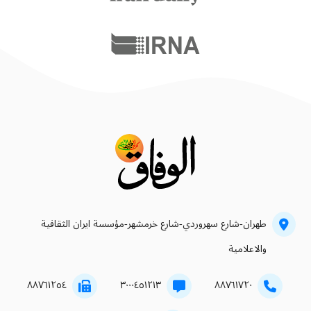
طهران-شارع سهروردي-شارع خرمشهر-مؤسسة ايران الثقافية
والاعلامية
۸۸۷٦۱۲٥٤
۳۰۰۰٤٥۱۲۱۳
۸۸۷٦۱۷۲۰