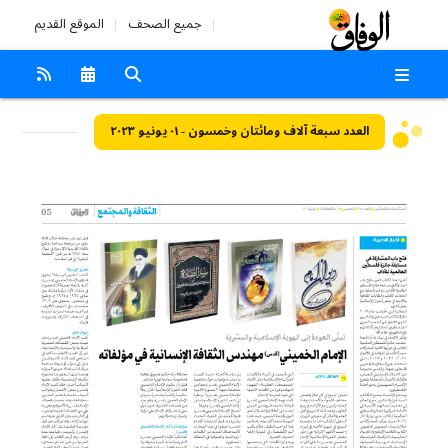
جميع الصحف
الموقع القديم
العدد سبعة آلاف ومائتان وخمسون - ٠١ يونيو ٢٠٢٣