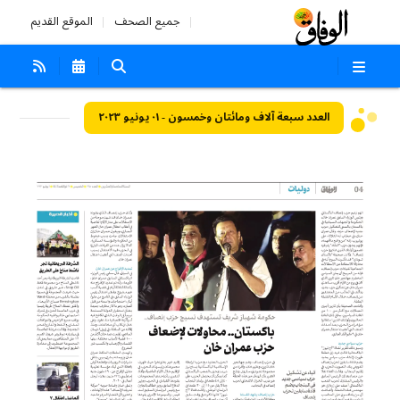
جميع الصحف
الموقع القديم
العدد سبعة آلاف ومائتان وخمسون - ٠١ يونيو ٢٠٢٣