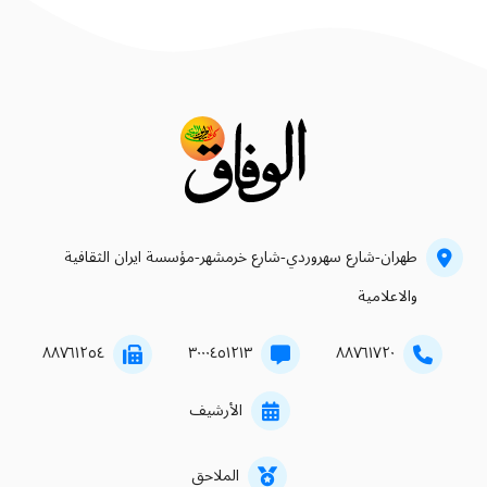
طهران-شارع سهروردي-شارع خرمشهر-مؤسسة ايران الثقافية
والاعلامية
۸۸۷٦۱۲٥٤
۳۰۰۰٤٥۱۲۱۳
۸۸۷٦۱۷۲۰
الأرشيف
الملاحق