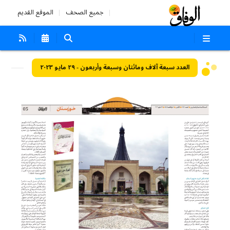
جميع الصحف
الموقع القديم
العدد سبعة آلاف ومائتان وسبعة وأربعون - ٢٩ مايو ٢٠٢٣