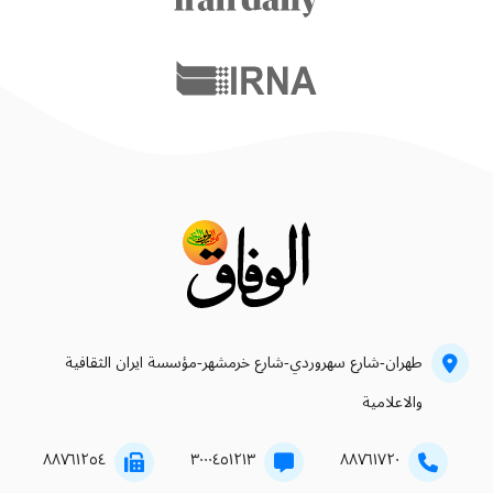
طهران-شارع سهروردي-شارع خرمشهر-مؤسسة ايران الثقافية
والاعلامية
۸۸۷٦۱۲٥٤
۳۰۰۰٤٥۱۲۱۳
۸۸۷٦۱۷۲۰