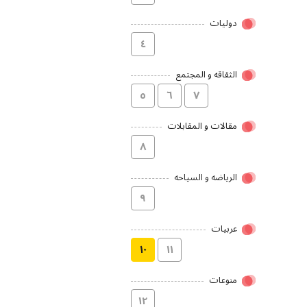
دولیات
٤
الثقاقه و المجتمع
٥
٦
۷
مقالات و المقابلات
۸
الریاضه و السیاحه
۹
عربیات
۱۰
۱۱
منوعات
۱۲