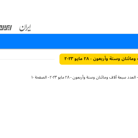
ان وستة وأربعون - ٢٨ مايو ٢٠٢٣