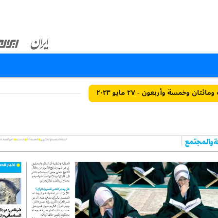
تان وخمسة وأربعون - ٢٧ مايو ٢٠٢٣