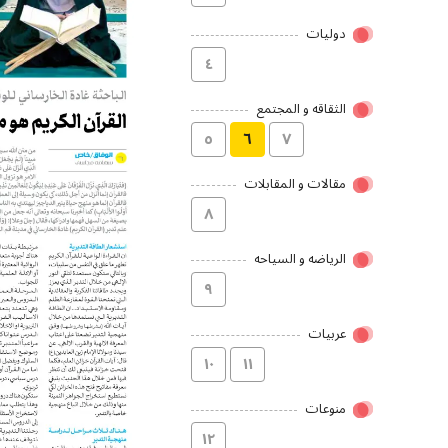
دولیات
٤
الثقاقه و المجتمع
٥
٦
۷
مقالات و المقابلات
۸
الریاضه و السیاحه
۹
عربیات
۱۰
۱۱
منوعات
۱۲