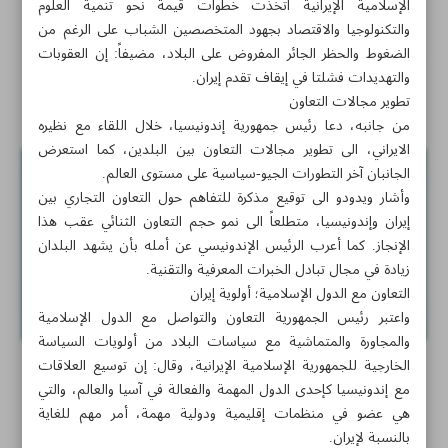
الإسلامية الإیرانیة اتخذت خطوات قيمة نحو تنمية العلوم
أجنبي
والتكنولوجيا والاقتصاد بجهود المتخصصين الشباب على الرغم من
الضغوط والحظر الجائر المفروض على البلاد، مضیفاً: إن العقوبات
قاليباف: حقد المستعمرين سبب مقاطعة الطلبة التعبويين
والتهديدات فشلتا في إيقاف تقدم إيران.
أخبار قصيرة
تطوير مجالات التعاون
من جانبه، دعا رئيس جمهورية إندونيسيا، خلال اللقاء مع نظيره
الايراني، الى تطوير مجالات التعاون بين البلدين، كما استعرض
الجانبان آخر التطورات الجيو-سياسية على مستوى العالم.
وأشار ويدودو الى توقيع مذكرة للتفاهم حول التعاون التجاري بين
إيران وإندونيسيا، متطلعاً الى نمو حجم التعاون الثنائي عقب هذا
الإنجاز. كما أعرب الرئيس الإندونيسي عن أمله بأن يشهد البلدان
زيادة في مجال تبادل الخبرات المعرفية والتقنية.
التعاون مع الدول الإسلامية؛ أولوية إيران
واعتبر رئيس الجمهورية التعاون والتواصل مع الدول الإسلامية
والمجاورة والمتماشية مع سياسات البلاد من أولويات السياسة
الخارجية للجمهورية الإسلامية الإيرانية، وقال: إن توسيع العلاقات
مع إندونيسيا كإحدى الدول المهمة والفعالة في آسيا والعالم، والتي
هي عضو في منظمات إقليمية ودولية مهمة، أمر مهم للغاية
بالنسبة لإيران.