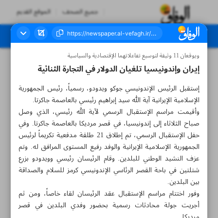
جميع الصحف
الموقع القديم
ويوقعان 11 وثيقة لتوسيع تفاعلاتهما الإقتصادية والسياسية
العدد سبعة آلاف ومائتان وثلاثة وأربعون - ٢٤ مايو ٢٠٢٣
إيران وإندونيسيا تلغيان الدولار في التجارة الثنائية
إستقبل الرئيس الإندونيسي جوكو ويدودو، رسمياً، رئيس الجمهورية
الإسلامية الإيرانية آية الله سيد إبراهيم رئيسي بالعاصمة جاكرتا.
وأقيمت مراسم الإستقبال الرسمي لآية الله رئيسي، الذي وصل
صباح الثلاثاء إلى إندونيسيا، في قصر مرديكا بالعاصمة جاكرتا. وفي
حفل الإستقبال الرسمي، تم إطلاق 21 طلقة مدفعية تكريماً لرئيس
الجمهورية الإسلامية الإيرانية والوفد رفيع المستوى المرافق له. وتم
عزف النشيد الوطني للبلدين. وقام الرئيسان رئيسي وويدودو بزرع
شتلتين في باحة القصر الرئاسي الإندونيسي كرمز للسلام والصداقة
بين البلدين.
وفور اختتام مراسم الإستقبال عقد الرئيسان لقاء خاصاً، ومن ثم
أجريت جولة محادثات رسمية بحضور وفدي البلدين في قصر
مرديكا.