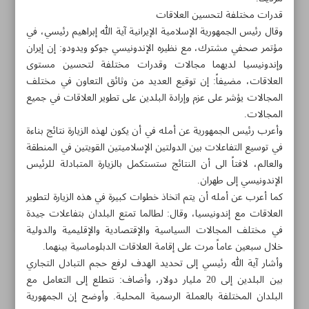
قدرات مختلفة لتحسين العلاقات
وقال رئيس الجمهورية الإسلامية الإيرانية آية الله إبراهيم رئيسي، في
مؤتمر صحفي مشترك، مع نظیره الإندونيسي جوكو ويدودو: إن إيران
وإندونيسيا لديهما مجالات وقدرات مختلفة لتحسين مستوى
العلاقات، مضیفاً: إن توقيع العديد من وثائق التعاون في مختلف
المجالات يؤشر علی عزم وإرادة البلدين على تطوير العلاقات في جميع
المجالات.
وأعرب رئیس الجمهوریة عن أمله في أن يكون لهذه الزیارة نتائج بناءة
في توسيع التفاعلات بين الدولتین الإسلاميتين القويتين في المنطقة
والعالم، لافتاً الى أن النتائج ستستكمل بالزيارة المتبادلة للرئيس
الإندونيسي إلى طهران.
کما أعرب عن أمله أن يتم اتخاذ خطوات كبيرة في هذه الزیارة لتطوير
العلاقات مع إندونيسيا، وقال: لطالما تمتع البلدان بتفاعلات جيدة
في مختلف المجالات السياسية والإقتصادية والإقليمية والدولية
مواضيع هذه الصفحة
خلال سبعين عاماً مرت على إقامة العلاقات الدبلوماسية بينهما.
وأشار آية الله رئيسي إلى تحديد الهدف لرفع حجم التبادل التجاري
إيران وإندونيسيا تلغيان الدولار في التجارة الثنائية
بين البلدين إلى 20 مليار دولار، وأضاف: نتطلع إلى التعامل مع
البلدان المختلفة بالعملة الرسمية المحلية. وأوضح إن الجمهورية
وزارة الأمن تفكك شبكة تجسس على صلة بجهاز مخابرات