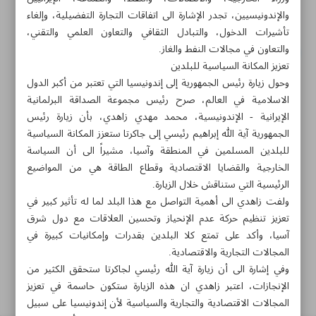
والإندونيسيين، تجدر الإشارة الى اتفاقات التجارة التفضيلية، وإلغاء
تأشيرات الدخول، والتبادل الثقافي والتعاون العلمي والتقني،
والتعاون في مجالات النفط والغاز.
طهران-شارع سهروردي-شارع خرمشهر-مؤسسة ايران الثقافية
تعزيز المكانة السياسية للبلدين
والاعلامية
وحول زيارة رئيس الجمهورية إلى إندونيسيا التي تعتبر من أكبر الدول
الاسلامية في العالم، صرح رئيس مجموعة الصداقة البرلمانية
۸۸۷٦۱۲٥٤
۳۰۰۰٤٥۱۲۱۳
۸۸۷٦۱۷۲۰
الإيرانية - الإندونيسية، محمد مهدي زاهدي، بأن زيارة رئيس
الجمهورية آية الله إبراهيم رئيسي إلى جاكرتا ستعزز المكانة السياسية
للبلدين المسلمين في المنطقة وآسيا، مشيراً الى أن السياسة
الأرشيف
الخارجية والقضايا الاقتصادية وقطاع الطاقة هي من المواضيع
الرئيسية التي ستناقش خلال الزيارة.
الملاحق
ولفت زاهدي الى أهمية التواصل مع هذا البلد لما له تأثير كبير في
تعزيز تنظيم حركة عدم الإنحياز وتحسين العلاقات مع دول شرق
آسيا، وأكد على تمتع كلا البلدين بقدرات وإمكانيات كبيرة في
الموقع القديم
المجالات التجارية والاقتصادية.
وفي إشارة الى أن زيارة آية الله رئيسي لجاكرتا ستحقق الكثير من
الإنجازات، اعتبر زاهدي ان هذه الزيارة ستكون حاسمة في تعزيز
المجالات الاقتصادية والتجارية والسياسية لأن إندونيسيا على سبيل