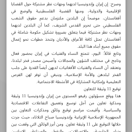
وصرح: إن إيران وإندونيسيا لديهما وجهات نظر مشتركة حول القضايا
الإقليمية والدولية، ومنها القضية الفلسطينية والوضع في
أفغانستان، موضحاً إن البلدين ملتزمان بدعم حقوق الشعب
الفلسطيني حتى تحرير القدس الشريف، كما أن البلدين لديهما
وجهات نظر مشترکة فيما يتعلق بضرورة تشكيل حكومة شاملة في
أفغانستان تمثل كافة الأعراق والأديان وتتخذ خطوات نحو إعمال
حقوق جميع أبناء هذا البلد.
وتابع قائلاً: اليوم، تتمتع النساء والفتيات في إیران بحضور فعال
وناجح في مختلف الشؤون والمجالات وأصبحن مصدر فخر لبلدنا،
ونعتقد أن النساء والفتيات الأفغانيات لديهن أيضاً القدرة على جلب
الفخر لبلدهن والأمة الإسلامية، وينبغي أن توفر لهن الفرص
التعليمية وإمكانية المشاركة في الأنشطة الاجتماعية.
توقيع 11 وثيقة للتعاون
هذا ووقع مسؤولون رفيعو المستوى من إيران وإندونيسيا 11 وثيقة
ومذكرة تعاون من أجل توسيع وتعميق التفاعلات الاقتصادية
والسياسية. وأقيمت مراسم توقيع وثائق ومذكرات التعاون بين
الجمهورية الإسلامية الإيرانية وإندونيسيا صباح الثلاثاء، حيث جرت
خلالها التوقيع على 11 وثيقة تعاون. ومن أبرز الوثائق التي وقعت بين
وزراء الخارجية، والاتصالات، والنفط، والصناعة، الإيرانيين