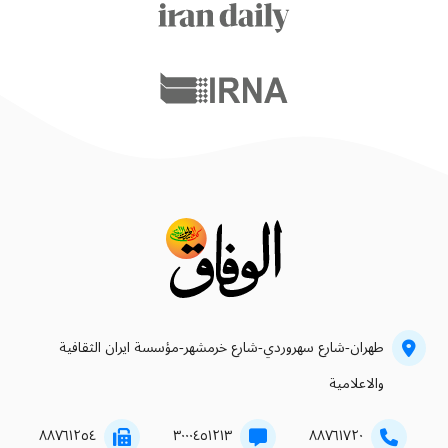
طهران-شارع سهروردي-شارع خرمشهر-مؤسسة ايران الثقافية
والاعلامية
۸۸۷٦۱۲٥٤
۳۰۰۰٤٥۱۲۱۳
۸۸۷٦۱۷۲۰