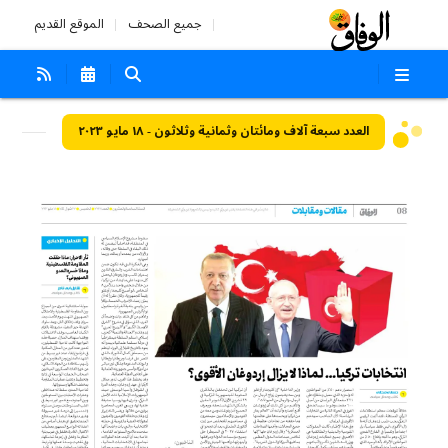
جميع الصحف
الموقع القديم
العدد سبعة آلاف ومائتان وثمانية وثلاثون - ١٨ مايو ٢٠٢٣