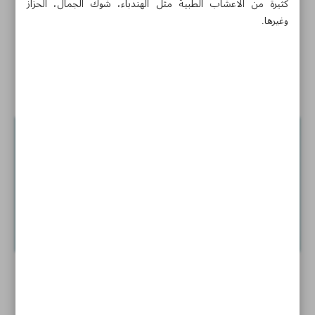
كثيرة من الاعشاب الطبية مثل الهندباء، شوك الجمال، الحزاز
وغيرها.
فلسطين في قلب تشيلي
اخبار قصيرة
قرية تالون.. مصيف في فصلي الربيع والصيف