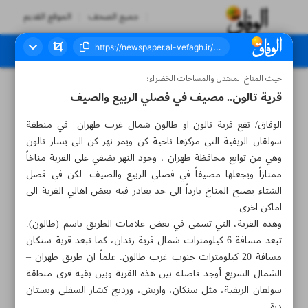
جميع الصحف
الموقع القديم
حيث المناخ المعتدل والمساحات الخضراء؛
العدد سبعة آلاف ومائتان وخمسة وثلاثون - ١٤ مايو ٢٠٢٣
قرية تالون.. مصيف في فصلي الربيع والصيف
الوفاق/ تقع قرية تالون او طالون شمال غرب طهران في منطقة
سولقان الريفية التي مركزها ناحية كن ويمر نهر كن الى يسار تالون
وهي من توابع محافظة طهران ، وجود النهر يضفي على القرية مناخاً
ممتازاً ويجعلها مصيفاً في فصلي الربيع والصيف. لكن في فصل
الشتاء يصبح المناخ بارداً الى حد يغادر فيه بعض اهالي القرية الى
اماكن اخرى.
وهذه القرية، التي تسمى في بعض علامات الطريق باسم (طالون).
تبعد مسافة 6 كيلومترات شمال قرية رندان، كما تبعد قرية سنكان
مسافة 20 كيلومترات جنوب غرب طالون. علماً ان طريق طهران –
الشمال السريع أوجد فاصلة بين هذه القرية وبين بقية قرى منطقة
سولفان الريفية، مثل سنكان، واريش، ورديج كشار السفلى وبستان
درة.