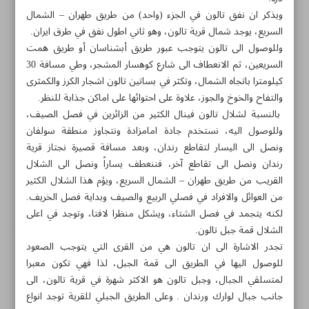
ويذكر ان نفق تالون في الجزء (واحد) من طريق طهران – الشمال
السريع، يوجد شمال قرية تالون، وهو ثاني اطول نفق في طرق ايران.
وللوصول الى تالون يتوجب عبور طريق أبشناسان أو طريق همت
السريعين، ثم الانعطاف الى شارع كوهسار المشجر، وطي مسافة 30
كيلومترا باتجاه الشمال، وتكثر في بساتين تالون اشجار الكرز والكمثرى
والتفاح والخوخ والجوز، علاوة على احتوائها على اماكن جذابة للنظر.
بالنسبة لشلال تالون فينال الكثير من الزائرين في فصل الصيف،
وللوصول اليه، نستخدم جادة امامزادة ونتجاوز منطقة سولفان
ونصل الى اليسار لتقاطع رندان، وبعد مسافة قصيرة نجتاز قرية
رندان ونصل الى تقاطع آخر، فننعطف يساراً ونصل الى الشلال
القريب من طريق طهران – الشمال السريع، ويؤم هذا الشلال الكثير
من العوائل والافراد في فصلي الربيع والصيف وبداية فصل الخريف.
لكنه يتجمد في فصل الشتاء، ويشكل منظرا لافتا، وتوجد في اعلى
الشلال قمة جبل تالون.
مواضيع هذه الصفحة
تجدر الاشارة الى ان تالون هي من القرى التي يتوجب الصعود
للوصول اليها في الطريق الى قمة الجبل، لذا فهي تكون معبرا
ايران تتربع على عرش آسيا برفع الاثقال
لمتسلقي الجبال، وجبل تالون هو الاكثر شهرة في قرية تالون، الى
جانب جبال لوارك ورندان . وعلى الطريق الجبلي للقرية توجد انواع
برسبوليس يواصل صدارته للدوري الايراني الممتاز